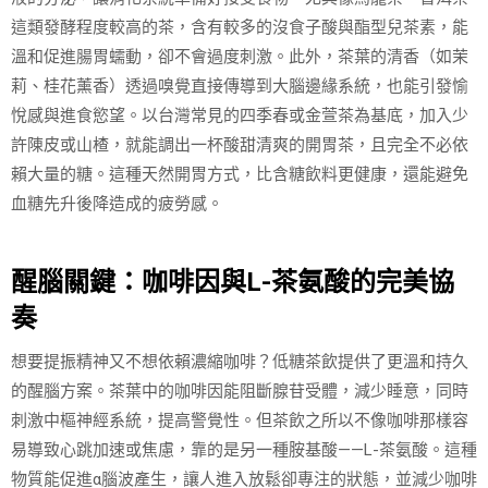
這類發酵程度較高的茶，含有較多的沒食子酸與酯型兒茶素，能
溫和促進腸胃蠕動，卻不會過度刺激。此外，茶葉的清香（如茉
莉、桂花薰香）透過嗅覺直接傳導到大腦邊緣系統，也能引發愉
悅感與進食慾望。以台灣常見的四季春或金萱茶為基底，加入少
許陳皮或山楂，就能調出一杯酸甜清爽的開胃茶，且完全不必依
賴大量的糖。這種天然開胃方式，比含糖飲料更健康，還能避免
血糖先升後降造成的疲勞感。
醒腦關鍵：咖啡因與L-茶氨酸的完美協
奏
想要提振精神又不想依賴濃縮咖啡？低糖茶飲提供了更溫和持久
的醒腦方案。茶葉中的咖啡因能阻斷腺苷受體，減少睡意，同時
刺激中樞神經系統，提高警覺性。但茶飲之所以不像咖啡那樣容
易導致心跳加速或焦慮，靠的是另一種胺基酸——L-茶氨酸。這種
物質能促進α腦波產生，讓人進入放鬆卻專注的狀態，並減少咖啡