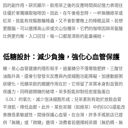
因的副作用。研究顯示，飲用茶之後的反應時間與記憶力表現往
往優於單獨攝取咖啡因。因此，在午後倦怠時，一杯無糖綠茶或
紅茶，就能有效驅散瞌睡蟲，又不會影響晚上的睡眠品質。若想
更醒腦，可以選擇高山茶或文山包種茶，它們的咖啡因與茶氨酸
比例更均衡，入口回甘，每一口都是清新的能量補給。
低糖設計：減少負擔，強化心血管保護
糖，是心血管健康的隱形殺手。過量糖分不僅導致肥胖、三酸甘
油酯升高，還會引發發炎反應與內皮細胞功能障礙，加速動脈粥
狀硬化。低糖茶飲的關鍵作用在於，它保留了茶葉本身對血管的
保護力，同時避開糖的破壞。茶多酚能抑制低密度脂蛋白
（LDL）的氧化，減少泡沫細胞形成；兒茶素則有助於放鬆血管
平滑肌，降低血壓。此外，某些茶類（如綠茶）中的EGCG還能改
善胰島素敏感性，間接保護心血管。在台灣，許多手搖飲店已提
供「無糖」或「微糖」選項，消費者若選擇純茶類（無奶精、無