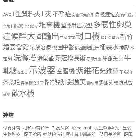
L夾
L型資料夾
不孕症
內視鏡拉皮
AVX
兒童保健食品
台中假牙
多囊性卵巢
堆高機
塑膠射出成型
台北中醫減肥
台北植牙
大圖輸出
封口機
症候群
新竹
宜蘭民宿
提升免疫力
婚宴會館
桶裝水
桃園中醫
早洩治療
橡膠
水
桃園機場接送
洗滌塔
牛
牙冠增長術
滑鼠墊
牙齦美白
雷射
牙齦外露
示波器
紫錐花
軋糖
空壓機
紫錐菊
花賜康
益生菌
隱適美
隔熱紙
茶葉罐
露齦笑
預防感冒
購物推車
貨梯
露牙齦
飲水機
頭型
連結
似真牙醫
易和中醫診所
軒品牙醫
goholimall
民生醫事X光
昱倫
生物科技
龍田診所
婦幼徵信社
廖桂聲中醫診所
明日美診所
健康