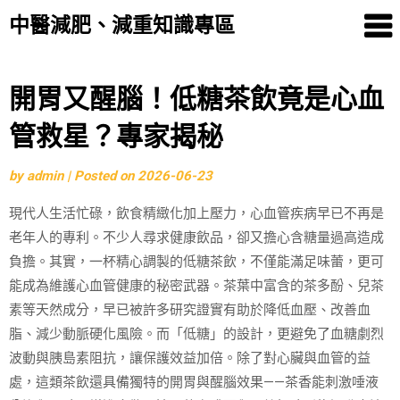
中醫減肥、減重知識專區
Skip
開胃又醒腦！低糖茶飲竟是心血
to
管救星？專家揭秘
content
by
admin
|
Posted on
2026-06-23
現代人生活忙碌，飲食精緻化加上壓力，心血管疾病早已不再是
老年人的專利。不少人尋求健康飲品，卻又擔心含糖量過高造成
負擔。其實，一杯精心調製的低糖茶飲，不僅能滿足味蕾，更可
能成為維護心血管健康的秘密武器。茶葉中富含的茶多酚、兒茶
素等天然成分，早已被許多研究證實有助於降低血壓、改善血
脂、減少動脈硬化風險。而「低糖」的設計，更避免了血糖劇烈
波動與胰島素阻抗，讓保護效益加倍。除了對心臟與血管的益
處，這類茶飲還具備獨特的開胃與醒腦效果——茶香能刺激唾液