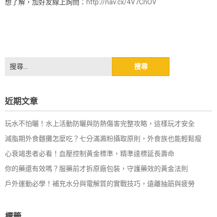
想了解，加好友線上詢問：
http://nav.cx/4V7CnOV
搜
尋
關
鍵
近期文章
字:
玩水不怕曬！水上活動防曬與防熱傷害完整攻略，這樣玩才安全
減脂期外食麵攤怎麼吃？七分滿澱粉攝取原則，外食族也能輕鬆瘦
心衰竭患者必看！血壓控制黃金標準，精準達標延長壽命
你的藥還有效嗎？服藥前才拆原廠包裝，守護藥效的黃金法則
戶外運動必學！補充水分與電解質的實戰技巧，遠離抽筋與疲勞
標籤