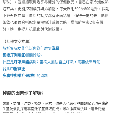
珍珠），就能攝取到幾乎零糖分的保健飲品。自己在家冷泡或熱
泡茶葉，更能控制濃度與添加物，每天飲用600至800毫升，長期
下來對於血壓、血脂的調控都有正面影響。值得一提的是，低糖
茶飲也很適合搭配少量檸檬汁或蘋果醋，增加維生素C與有機
酸，進一步提升抗氧化與代謝效果。
【其他文章推薦】
解析腎臟功能告訴你為什麼要
洗腎
板橋牙列矯正
哪間診所?
什麼是
呼吸照護
病房? 當病人無法自主呼吸，需要依靠氧氣
台北中醫減肥
多囊性卵巢症候群
相關資料
掉髮的因素你了解嗎?
頭癢、頭屑、油頭、掉髮、乾枯，你是否也有這些問題呢？現在
麼尚
生薑洗髮乳採用雲南嫩子薑粹取而成，可以徹底解決以上這些問題