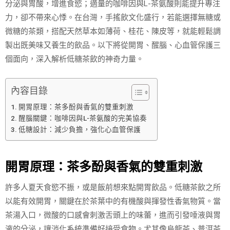
分泌與胃酸，增進食慾；適量的咖啡因與L-茶氨酸則能提升專注
力，卻不帶來心悸。在台灣，手搖飲文化盛行，若能選擇無糖或
微糖的茶類，搭配天然草本如薄荷、桂花、陳皮等，就能輕鬆調
製出既美味又養生的飲品。以下將從開胃、醒腦、心血管保護三
個面向，深入解析低糖茶飲的神奇力量。
內容目錄
開胃原理：茶多酚與香氣的雙重刺激
醒腦關鍵：咖啡因與L-茶氨酸的完美協奏
低糖設計：減少負擔，強化心血管保護
開胃原理：茶多酚與香氣的雙重刺激
許多人夏天食慾不振，或是飯前想來點開胃飲品。低糖茶飲之所
以能有效開胃，關鍵在於茶葉中的有機酸與揮發性香氣物質。當
茶湯入口，微酸的口感會刺激舌頭上的味蕾，進而引發唾液與胃
液的分泌，讓消化系統準備好接受食物。尤其像烏龍茶、普洱茶