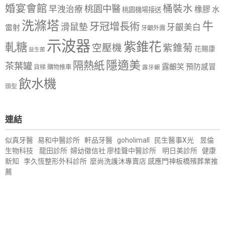
婚宴會館
桶裝水
桃園中醫
早洩治療
橡膠
水
桃園機場接送
洗滌塔
牛
牙冠增長術
滑鼠墊
牙齦美白
雷射
牙齦外露
示波器
紫錐花
軋糖
空壓機
紫錐菊
花賜康
益生菌
隱適美
隔熱紙
茶葉罐
露齦笑
預防感冒
購物推車
貨梯
露牙齦
飲水機
頭型
連結
似真牙醫
易和中醫診所
軒品牙醫
goholimall
民生醫事X光
昱倫
生物科技
龍田診所
婦幼徵信社
廖桂聲中醫診所
明日美診所
健康
新知
李久恆整形外科診所
麼尚洗護沐專賣店
感應門神
板橋殯葬業推
薦