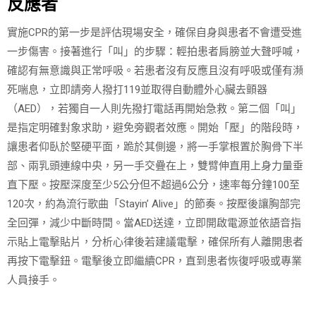
反應者
實施CPR的第一步是評估現場安全，確保自身與患者不會遭受進
一步傷害。接著進行「叫」的步驟：輕拍患者肩膀並大聲呼喊，
確認有無意識與正常呼吸。若患者沒有反應且沒有呼吸或僅有瀕
死喘息，立即請旁人撥打119並取得自動體外心臟去顫器
（AED），若獨自一人則先撥打電話再開始急救。第二個「叫」
是指定明確對象求助，避免旁觀者效應。開始「壓」的階段時，
讓患者仰臥於堅硬平面，跪於其側邊，將一手掌根置於胸骨下半
部、兩乳頭連線中央，另一手交疊在上，雙臂伸直用上身力量垂
直下壓。按壓深度至少5公分但不超過6公分，速率每分鐘100至
120次，約為流行歌曲「Stayin’ Alive」的節奏。按壓後讓胸部完
全回彈，減少中斷時間。當AED送達，立即開啟電源並依語音指
示貼上電擊貼片，分析心律後若建議電擊，確保所有人離開患者
再按下電擊鈕。電擊後立即繼續CPR，直到患者恢復呼吸或專業
人員接手。