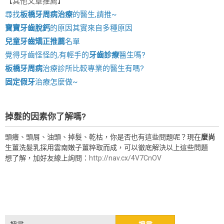
【其他文章推薦】
尋找
板橋牙周病治療
的醫生,請推~
寶寶牙齒脫鈣
的原因其實來自多種原因
兒童牙齒矯正推薦
名單
覺得牙齒怪怪的,有輕手的
牙齒診療
醫生嗎?
板橋牙周病
治療診所比較專業的醫生有嗎?
固定假牙
治療怎麼做~
掉髮的因素你了解嗎?
頭癢、頭屑、油頭、掉髮、乾枯，你是否也有這些問題呢？現在
麼尚
生薑洗髮乳採用雲南嫩子薑粹取而成，可以徹底解決以上這些問題
想了解，加好友線上詢問：
http://nav.cx/4V7CnOV
搜