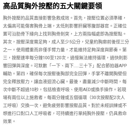
高品質胸外按壓的五大關鍵要領
胸外按壓的品質直接影響急救成效。首先，按壓位置必須準確，
太偏高可能傷害胸骨上端，太低則影響肝臟等腹部器官。正確位
置可沿肋骨下緣向上找到胸骨劍突，上方兩指幅處即為按壓點。
其次，按壓深度需足夠，成人至少5公分，兒童約胸廓前後徑三分
之一。使用體重而非僅手臂力量，才能維持足夠深度與節奏。第
三，按壓速率每分鐘100至120次，過慢無法維持循環，過快則影
響回彈與深度。可默數「一下、兩下……三十下」配合節拍器APP
輔助。第四，確保每次按壓後胸部完全回彈，手掌不離開胸壁但
完全釋放壓力，讓血液迴流心臟。最後，盡量減少中斷時間，每
次中斷不超過10秒，包括檢查呼吸、使用AED或換手操作。若現
場有兩位以上施救者，每兩分鐘或五個循環（30次按壓配2次人
工呼吸）交換一次，避免疲勞影響按壓品質。對於未經訓練或不
想進行口對口人工呼吸者，可持續進行單純胸外按壓，仍具救命
效果。