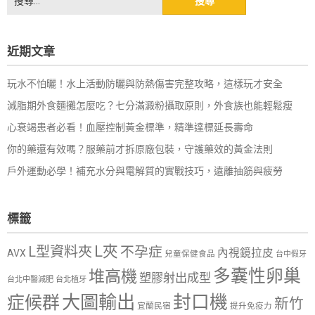
尋
關
鍵
近期文章
字:
玩水不怕曬！水上活動防曬與防熱傷害完整攻略，這樣玩才安全
減脂期外食麵攤怎麼吃？七分滿澱粉攝取原則，外食族也能輕鬆瘦
心衰竭患者必看！血壓控制黃金標準，精準達標延長壽命
你的藥還有效嗎？服藥前才拆原廠包裝，守護藥效的黃金法則
戶外運動必學！補充水分與電解質的實戰技巧，遠離抽筋與疲勞
標籤
L夾
L型資料夾
不孕症
內視鏡拉皮
AVX
兒童保健食品
台中假牙
多囊性卵巢
堆高機
塑膠射出成型
台北中醫減肥
台北植牙
大圖輸出
封口機
症候群
新竹
宜蘭民宿
提升免疫力