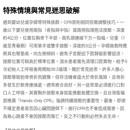
特殊情境與常見迷思破解
遇到嬰幼兒或孕婦等特殊族群，CPR原則相同但需調整技巧。一
歲以下嬰兒使用兩指（食指與中指）或兩拇指環抱法按壓，深度
約4公分，位置在胸骨下半部、兩乳頭連線下方一指幅。兒童（1
歲至青春期）可用單手或雙手按壓，深度約5公分。孕婦施救時應
將其右臀墊高，向左側傾斜，避免子宮壓迫下腔靜脈影響迴流，
按壓位置可稍高於標準位置。溺水患者需先清理口腔異物，給予5
次初始人工呼吸後再開始30:2循環。關於常見迷思，許多人擔心
按壓導致肋骨骨折而猶豫，但存活機會遠大於骨折風險，且骨折
多發生於軟骨連接處，通常癒合良好。另一迷思是必須進行口對
口人工呼吸，其實胸外按壓本身就能推動氣體交換，且台灣衛福
部推廣「Hands-Only CPR」強調持續按壓的重要性。最後，即使
不確定患者是否因心臟問題倒下，施行CPR也不會造成傷害，因
為無心跳者不會因按壓而傷亡，反之不行動則必然失去生命。