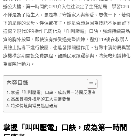
辦公大樓，第一時間的CPR介入往往決定了生死結局。學習CPR
不僅是為了陌生人，更是為了守護家人與摯愛。想像一下，若倒
下的是你的父母、伴侶或孩子，你是否願意因為技能不足而留下
遺憾？現代CPR操作已簡化為「叫叫壓電」口訣，強調持續高品
質的胸外按壓，即使沒有接受過完整訓練，撥打119後在救護人
員線上指導下進行按壓，也能發揮關鍵作用。各縣市消防局與醫
療機構定期開設免費課程，鼓勵民眾踴躍參與，將急救知識轉化
為實際行動力。
內容目錄
掌握「叫叫壓電」口訣，成為第一時間反應者
高品質胸外按壓的五大關鍵要領
特殊情境與常見迷思破解
掌握「叫叫壓電」口訣，成為第一時間