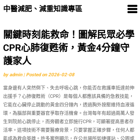
中醫減肥、減重知識專區
Skip
關鍵時刻能救命！圖解民眾必學
to
CPR心肺復甦術，黃金4分鐘守
content
護家人
by
admin
|
Posted on
2026-02-08
當身邊有人突然倒下、失去呼吸心跳，你能否在救護車抵達前伸
出援手？心肺復甦術（CPR）是每個人都應該具備的急救技能，
它能在心臟停止跳動的黃金四分鐘內，透過胸外按壓維持血液循
環，為腦部與重要器官爭取存活機會。台灣每年有超過兩萬人發
生到院前心跳停止，而旁觀者立即施行CPR，可顯著提高患者存
活率。這項技術不需要醫療背景，只要掌握正確步驟，任何人都
能成為救命英雄。許多案例顯示，在公共場所如捷運站、公園或