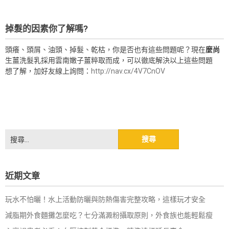
掉髮的因素你了解嗎?
頭癢、頭屑、油頭、掉髮、乾枯，你是否也有這些問題呢？現在
麼尚
生薑洗髮乳採用雲南嫩子薑粹取而成，可以徹底解決以上這些問題
想了解，加好友線上詢問：
http://nav.cx/4V7CnOV
搜
尋
關
鍵
近期文章
字:
玩水不怕曬！水上活動防曬與防熱傷害完整攻略，這樣玩才安全
減脂期外食麵攤怎麼吃？七分滿澱粉攝取原則，外食族也能輕鬆瘦