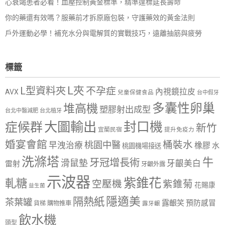
心衰竭患者必看！血壓控制黃金標準，精準達標延長壽命
你的藥還有效嗎？服藥前才拆原廠包裝，守護藥效的黃金法則
戶外運動必學！補充水分與電解質的實戰技巧，遠離抽筋與疲勞
標籤
L夾
L型資料夾
不孕症
內視鏡拉皮
AVX
兒童保健食品
台中假牙
多囊性卵巢
堆高機
塑膠射出成型
台北中醫減肥
台北植牙
大圖輸出
封口機
症候群
新竹
宜蘭民宿
提升免疫力
婚宴會館
桶裝水
桃園中醫
早洩治療
橡膠
水
桃園機場接送
洗滌塔
牛
牙冠增長術
滑鼠墊
牙齦美白
雷射
牙齦外露
示波器
紫錐花
軋糖
空壓機
紫錐菊
花賜康
益生菌
隱適美
隔熱紙
茶葉罐
露齦笑
預防感冒
購物推車
貨梯
露牙齦
飲水機
頭型