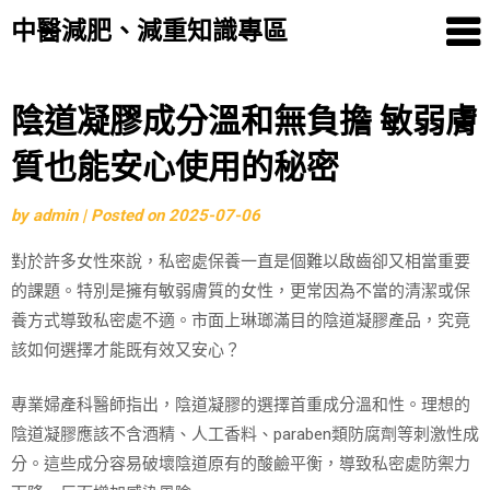
中醫減肥、減重知識專區
Skip
陰道凝膠成分溫和無負擔 敏弱膚
to
質也能安心使用的秘密
content
by
admin
|
Posted on
2025-07-06
對於許多女性來說，私密處保養一直是個難以啟齒卻又相當重要
的課題。特別是擁有敏弱膚質的女性，更常因為不當的清潔或保
養方式導致私密處不適。市面上琳瑯滿目的陰道凝膠產品，究竟
該如何選擇才能既有效又安心？
專業婦產科醫師指出，陰道凝膠的選擇首重成分溫和性。理想的
陰道凝膠應該不含酒精、人工香料、paraben類防腐劑等刺激性成
分。這些成分容易破壞陰道原有的酸鹼平衡，導致私密處防禦力