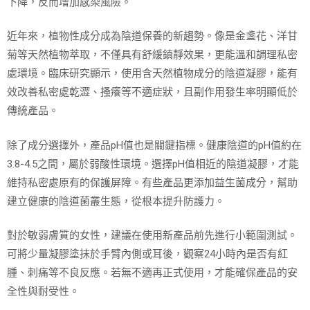
下降，反而增加感染風險。
近年來，植物性成分成為陰道保養的新趨勢。像是金盞花、洋甘
菊等天然植物萃取，不僅具有舒緩鎮靜效果，更能溫和調理私密
處環境。臨床研究顯示，使用含天然植物成分的陰道凝膠，能有
效改善私密處乾澀、搔癢等不適症狀，且副作用發生率明顯低於
傳統產品。
除了成分選擇外，產品pH值也是關鍵指標。健康陰道的pH值約在
3.8-4.5之間，屬於弱酸性環境。選擇pH值相近的陰道凝膠，才能
維持私密處原有的保護屏障。有些產品更添加益生菌成分，幫助
建立健康的陰道菌叢生態，從根本提升防護力。
對於敏弱膚質的女性，建議在使用新產品前先進行小範圍測試。
可將少量凝膠塗抹於手臂內側或耳後，觀察24小時內是否有紅
腫、刺痛等不良反應。若無不適再正式使用，才能確保產品的安
全性與耐受性。