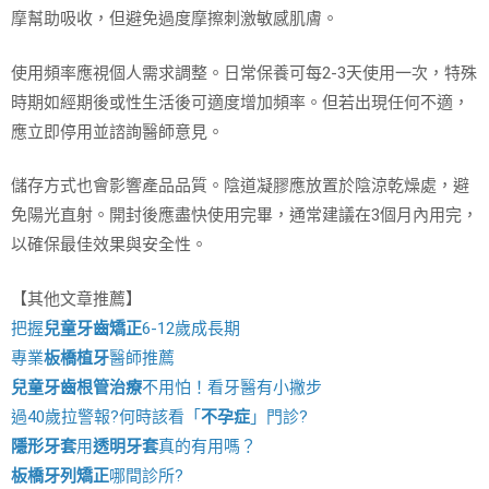
摩幫助吸收，但避免過度摩擦刺激敏感肌膚。
使用頻率應視個人需求調整。日常保養可每2-3天使用一次，特殊
時期如經期後或性生活後可適度增加頻率。但若出現任何不適，
應立即停用並諮詢醫師意見。
儲存方式也會影響產品品質。陰道凝膠應放置於陰涼乾燥處，避
免陽光直射。開封後應盡快使用完畢，通常建議在3個月內用完，
以確保最佳效果與安全性。
【其他文章推薦】
把握
兒童牙齒矯正
6-12歲成長期
專業
板橋植牙
醫師推薦
兒童牙齒根管治療
不用怕！看牙醫有小撇步
過40歲拉警報?何時該看「
不孕症
」門診?
隱形牙套
用
透明牙套
真的有用嗎？
板橋牙列矯正
哪間診所?