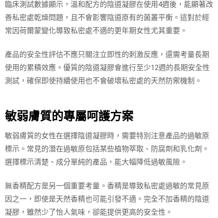
臨床測試數據顯示，溫和配方的陰道凝膠在使用4週後，能顯著改
善私密處乾燥問題，且不會影響陰道原有的菌叢平衡。這對於經
常因荷爾蒙變化導致私密處不適的更年期女性尤其重要。
產品的安全性評估不應只關注立即性的刺激反應，還需考量長期
使用的累積效應。優質的陰道凝膠會進行至少12週的長期安全性
測試，確保即使持續使用也不會破壞私密處的天然防禦機制。
敏弱膚質的專屬呵護方案
敏弱膚質的女性在選擇陰道凝膠時，需要特別注意產品的過敏原
標示。常見的潛在過敏原包括某些植物萃取、防腐劑和乳化劑。
選擇標示清楚、成分單純的產品，能大幅降低過敏風險。
無香精配方是另一個重要考量。香精是導致私密處過敏的常見原
因之一，即使是天然香精也可能引發不適。完全不加香精的陰道
凝膠，雖然少了怡人氣味，卻能提供更高的安全性。