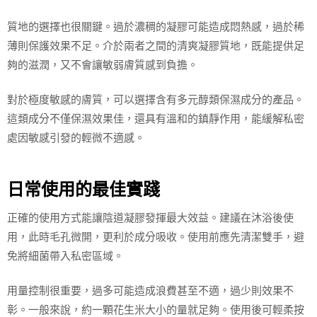
質地的選擇也很關鍵。過於濃稠的凝膠可能造成悶熱感，過於稀
薄則保護效果不足。介於兩者之間的清爽凝膠質地，既能提供足
夠的滋潤，又不會讓敏弱膚質感到負擔。
對於極度敏感的膚質，可以選擇含有多元醇類保濕成分的產品。
這類成分不僅保濕效果佳，還具有溫和的鎮靜作用，能緩解私密
處因敏感引發的輕微不適感。
日常使用的最佳實踐
正確的使用方式能讓陰道凝膠發揮最大效益。建議在沐浴後使
用，此時毛孔微開，更利於成分吸收。使用前應先清潔雙手，避
免將細菌帶入私密區域。
用量控制很重要，過多可能造成浪費甚至不適，過少則效果不
彰。一般來說，約一顆花生米大小的量就足夠。使用後可輕柔按