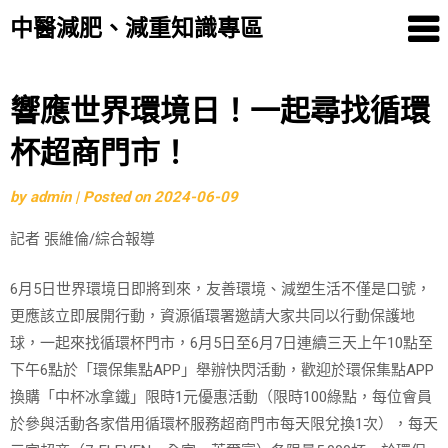
中醫減肥、減重知識專區
Skip
響應世界環境日！一起尋找循環
to
杯超商門市！
content
by
admin
|
Posted on
2024-06-09
記者 張維倫/綜合報導
6月5日世界環境日即將到來，友善環境、減塑生活不僅是口號，
更應該立即展開行動，資源循環署邀請大家共同以行動保護地
球，一起來找循環杯門市，6月5日至6月7日連續三天上午10點至
下午6點於「環保集點APP」舉辦快閃活動，歡迎於環保集點APP
換購「中杯冰拿鐵」限時1元優惠活動（限時100綠點，每位會員
於參與活動各家借用循環杯服務超商門市每天限兌換1次），每天