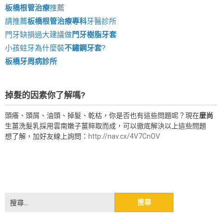
板橋根管治療
推薦
請推薦
板橋根管治療專科
牙醫診所
門牙缺損過大建議做
門牙樹脂牙套
小孩蛀牙為什麼裝
不鏽鋼牙套
?
板橋牙周病診所
掉髮的因素你了解嗎?
頭癢、頭屑、油頭、掉髮、乾枯，你是否也有這些問題呢？現在
麼尚
生薑洗髮乳採用雲南嫩子薑粹取而成，可以徹底解決以上這些問題
想了解，加好友線上詢問：
http://nav.cx/4V7CnOV
搜
尋
關