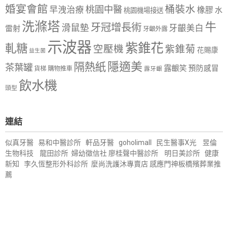
婚宴會館
桶裝水
桃園中醫
早洩治療
橡膠
水
桃園機場接送
洗滌塔
牛
牙冠增長術
滑鼠墊
牙齦美白
雷射
牙齦外露
示波器
紫錐花
軋糖
空壓機
紫錐菊
花賜康
益生菌
隱適美
隔熱紙
茶葉罐
露齦笑
預防感冒
購物推車
貨梯
露牙齦
飲水機
頭型
連結
似真牙醫
易和中醫診所
軒品牙醫
goholimall
民生醫事X光
昱倫
生物科技
龍田診所
婦幼徵信社
廖桂聲中醫診所
明日美診所
健康
新知
李久恆整形外科診所
麼尚洗護沐專賣店
感應門神
板橋殯葬業推
薦