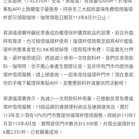
三家超商（7-ELEVEN、全家、萊爾富）各限量5,000杯，於環保
集點APP上換購電子優惠券，持券至三大超商當場免費借用循環
杯即可領取咖啡，咖啡領取日期至113年8月31日止。
資源循環署呼籲民眾養成自備環保杯購買飲品的習慣，若在外臨
時有需求，也可租借循環杯使用！循環杯借用需至超商APP或循
環杯供應業者官方LINE帳號辦理（借用程序免費，可能需先付押
金，還杯後即退回）透過減少使用一次性飲料杯，我們在享用飲
料、咖啡時，也不擔心會產生塑膠垃圾。並非所有門市均提供循
環杯借用服務，請上網查詢，一起來尋找循環杯門市！現在拿起
你的手機下載環保集點APP，並響應飲料杯減量快閃活動吧！
資源循環署表示，為減少一次用飲料杯用量，已推動民眾免費循
環杯借用服務，15個品牌的連鎖便利商店及連鎖速食店，應於
113年至少須有10%的門市應提供循環杯借用服務，經統計113年1
月至113年4月底，實際提供門市數共計2,950家，共借出循環杯計
6萬2,351杯，已有顯著成效。