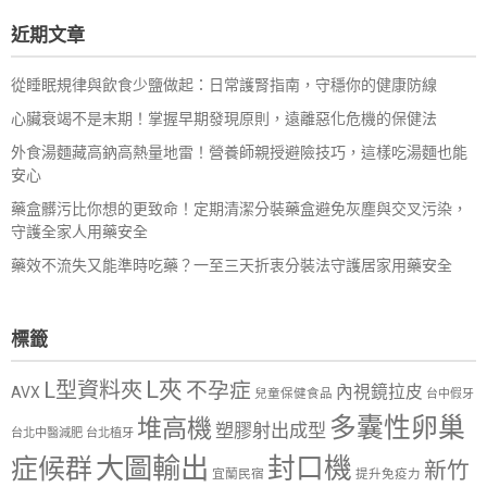
鍵
近期文章
字:
從睡眠規律與飲食少鹽做起：日常護腎指南，守穩你的健康防線
心臟衰竭不是末期！掌握早期發現原則，遠離惡化危機的保健法
外食湯麵藏高鈉高熱量地雷！營養師親授避險技巧，這樣吃湯麵也能
安心
藥盒髒污比你想的更致命！定期清潔分裝藥盒避免灰塵與交叉污染，
守護全家人用藥安全
藥效不流失又能準時吃藥？一至三天折衷分裝法守護居家用藥安全
標籤
L夾
L型資料夾
不孕症
內視鏡拉皮
AVX
兒童保健食品
台中假牙
多囊性卵巢
堆高機
塑膠射出成型
台北中醫減肥
台北植牙
大圖輸出
封口機
症候群
新竹
宜蘭民宿
提升免疫力