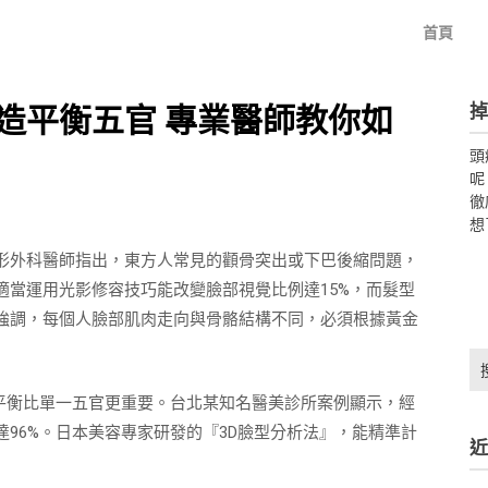
首頁
掉
造平衡五官 專業醫師教你如
頭
呢
徹
想
形外科醫師指出，東方人常見的顴骨突出或下巴後縮問題，
適當運用光影修容技巧能改變臉部視覺比例達15%，而髮型
強調，每個人臉部肌肉走向與骨骼結構不同，必須根據黃金
搜
尋
型平衡比單一五官更重要。台北某知名醫美診所案例顯示，經
關
鍵
96%。日本美容專家研發的『3D臉型分析法』，能精準計
近
字: