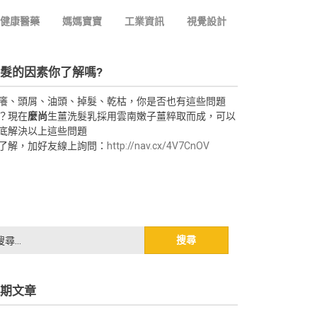
健康醫藥
媽媽寶寶
工業資訊
視覺設計
髮的因素你了解嗎?
癢、頭屑、油頭、掉髮、乾枯，你是否也有這些問題
？現在
麼尚
生薑洗髮乳採用雲南嫩子薑粹取而成，可以
底解決以上這些問題
了解，加好友線上詢問：
http://nav.cx/4V7CnOV
期文章