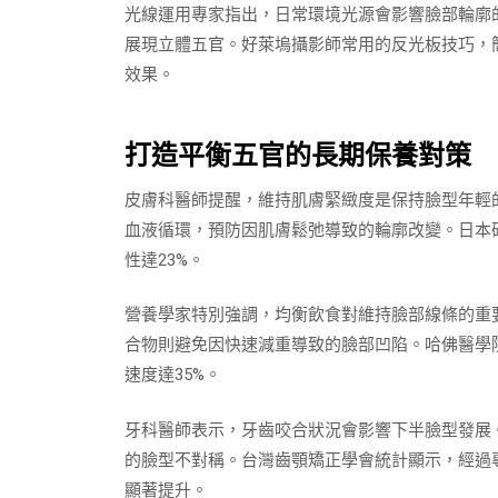
光線運用專家指出，日常環境光源會影響臉部輪廓
展現立體五官。好萊塢攝影師常用的反光板技巧，
效果。
打造平衡五官的長期保養對策
皮膚科醫師提醒，維持肌膚緊緻度是保持臉型年輕
血液循環，預防因肌膚鬆弛導致的輪廓改變。日本
性達23%。
營養學家特別強調，均衡飲食對維持臉部線條的重
合物則避免因快速減重導致的臉部凹陷。哈佛醫學
速度達35%。
牙科醫師表示，牙齒咬合狀況會影響下半臉型發展
的臉型不對稱。台灣齒顎矯正學會統計顯示，經過
顯著提升。