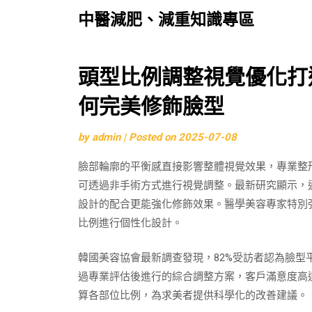
中醫減肥、減重知識專區
Skip
頭型比例調整視覺優化打
to
何完美修飾臉型
content
by
admin
|
Posted on
2025-07-08
臉部輪廓的平衡感直接影響整體視覺效果，專業整
可透過非手術方式進行視覺調整。最新研究顯示，
設計的配合更能強化修飾效果。醫學美容專家特別
比例進行個性化設計。
韓國美容協會最新調查發現，82%受訪者認為臉
過專業評估後進行的綜合調整方案，客戶滿意度高達
算各部位比例，為求美者提供科學化的改善建議。