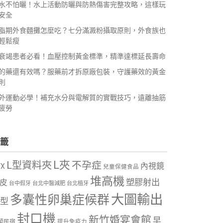
水不怕曬！水上活動防曬與防熱傷害完整攻略，這樣玩
安全
脂期外食麵攤怎麼吃？七分滿澱粉攝取原則，外食族也
輕鬆瘦
衰竭患者必看！血壓控制黃金標準，精準達標延長壽命
的藥還有效嗎？服藥前才拆原廠包裝，守護藥效的黃金
則
外運動必學！補充水分與電解質的實戰技巧，遠離抽筋
疲勞
籤
L夾
L型資料夾
不孕症
內視鏡
VX
兒童保健食品
堆高機
塑膠射出
皮
台中假牙
台北中醫減肥
台北植牙
大圖輸出
多囊性卵巢症候群
型
封口機
新竹婚宴會館
早
蘭民宿
提升免疫力