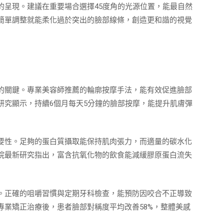
的呈現。建議在重要場合選擇45度角的光源位置，能最自然
簡單調整就能柔化過於突出的臉部線條，創造更和諧的視覺
的關鍵。專業美容師推薦的輪廓按摩手法，能有效促進臉部
研究顯示，持續6個月每天5分鐘的臉部按摩，能提升肌膚彈
要性。足夠的蛋白質攝取能保持肌肉張力，而適量的碳水化
院最新研究指出，富含抗氧化物的飲食能減緩膠原蛋白流失
。正確的咀嚼習慣與定期牙科檢查，能預防因咬合不正導致
專業矯正治療後，患者臉部對稱度平均改善58%，整體美感