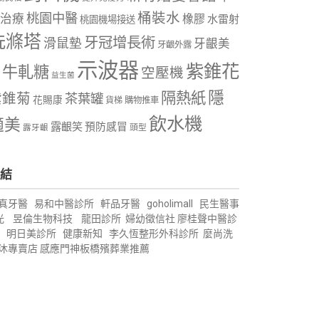
桶裝水
桃園中醫
治療
橡膠
水雷射
桃園機場接送
洗滌塔
牙冠增長術
滑鼠墊
牙齦美
牙齦外露
示波器
紫錐花
牛軋糖
空壓機
益生菌
隱
隔熱紙
紫錐菊
茶葉罐
花賜康
購物推車
貨梯
飲水機
適美
露齦笑
預防感冒
露牙齦
頭型
結
真牙醫
易和中醫診所
軒品牙醫
goholimall
民生醫事
光
昱倫生物科技
龍田診所
婦幼徵信社
廖桂聲中醫診
明日美診所
健康新知
李久恆整形外科診所
麼尚洗
沐專賣店
感應門神
板橋殯葬業推薦