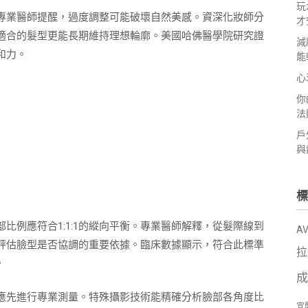
玩
專業醫師提醒，過度調整可能破壞自然美感。資深化妝師分
才
適合的髮型更能長期維持理想輪廓。美國哈佛醫學院研究證
減
和力。
能
心
你
法
戶
與
標
比例應符合1:1:1的縱向平衡。專業醫師解釋，從髮際線到
A
評估臉型是否協調的重要依據。臨床數據顯示，符合此標準
拉
。
成
應先進行專業測量。特殊攝影技術能精確分析臉部各角度比
宜