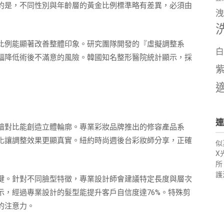
的是，不同性別與年齡層的黃金比例標準略有差異，必須由
洩
比例能顯著改善整體印象。研究團隊開發的『虛擬調整系
白
幅降低術後不滿意的風險。韓國知名整形醫院統計顯示，採
連
暗對比能創造立體輪廓。專業彩妝品牌推出的修容產品系
化讓調整效果更顯真實。紐約時尚週後台彩妝師分享，正確
似
X
所
護
鍵。針對不同臉型特徵，專業設計師會建議特定長度與層次
示，經過專業設計的髮型能提升客戶自信度達76%。特殊剪
的注意力。