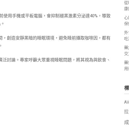
從
康
前使用手機或平板電腦，會抑制褪黑激素分泌達40%，導致
心
品。
保
外
間，創造安靜黑暗的睡眠環境，避免睡前攝取咖啡因，都有
吃
。
藥
交
廣泛討論。專家呼籲大眾重視睡眠問題，將其視為與飲食、
藥
用
標
A
拉
成