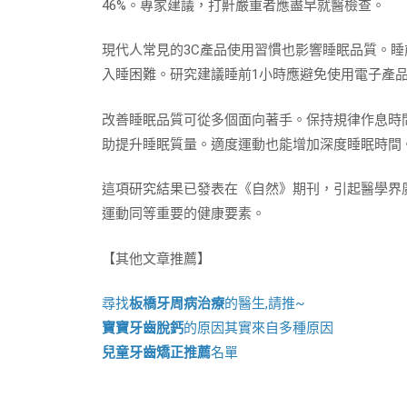
46%。專家建議，打鼾嚴重者應盡早就醫檢查。
現代人常見的3C產品使用習慣也影響睡眠品質。睡
入睡困難。研究建議睡前1小時應避免使用電子產
改善睡眠品質可從多個面向著手。保持規律作息時
助提升睡眠質量。適度運動也能增加深度睡眠時間
這項研究結果已發表在《自然》期刊，引起醫學界
運動同等重要的健康要素。
【其他文章推薦】
尋找
板橋牙周病治療
的醫生,請推~
寶寶牙齒脫鈣
的原因其實來自多種原因
兒童牙齒矯正推薦
名單