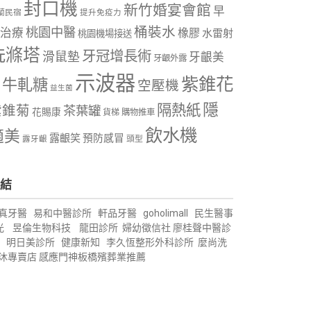
封口機
新竹婚宴會館
早
蘭民宿
提升免疫力
桶裝水
桃園中醫
治療
橡膠
水雷射
桃園機場接送
洗滌塔
牙冠增長術
滑鼠墊
牙齦美
牙齦外露
示波器
紫錐花
牛軋糖
空壓機
益生菌
隱
隔熱紙
紫錐菊
茶葉罐
花賜康
購物推車
貨梯
飲水機
適美
露齦笑
預防感冒
露牙齦
頭型
結
真牙醫
易和中醫診所
軒品牙醫
goholimall
民生醫事
光
昱倫生物科技
龍田診所
婦幼徵信社
廖桂聲中醫診
明日美診所
健康新知
李久恆整形外科診所
麼尚洗
沐專賣店
感應門神
板橋殯葬業推薦