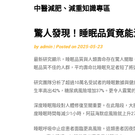
中醫減肥、減重知識專區
Skip
驚人發現！睡眠品質竟能
to
by
admin
|
Posted on
2025-05-23
content
最新研究顯示，睡眠品質與人類壽命存在驚人關聯
眠品質不佳的人群，平均壽命比睡眠充足者短了將近
研究團隊分析了超過10萬名受試者的睡眠數據與健
生率高出42%，糖尿病風險增加37%。更令人震
深度睡眠階段對人體修復至關重要。在此階段，大
度睡眠時間每減少1小時，阿茲海默症風險就上升2
睡眠呼吸中止症患者面臨更高風險。這類患者因夜