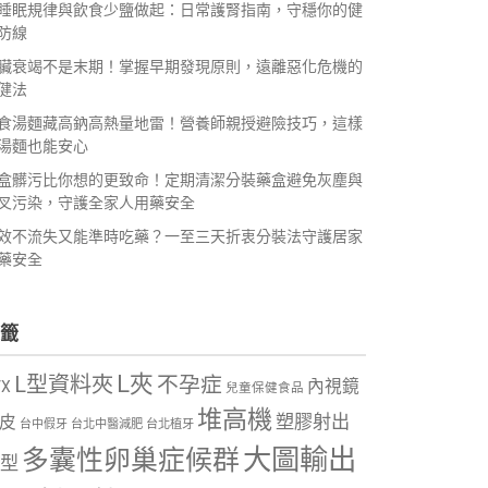
睡眠規律與飲食少鹽做起：日常護腎指南，守穩你的健
防線
臟衰竭不是末期！掌握早期發現原則，遠離惡化危機的
健法
食湯麵藏高鈉高熱量地雷！營養師親授避險技巧，這樣
湯麵也能安心
盒髒污比你想的更致命！定期清潔分裝藥盒避免灰塵與
叉污染，守護全家人用藥安全
效不流失又能準時吃藥？一至三天折衷分裝法守護居家
藥安全
籤
L夾
L型資料夾
不孕症
內視鏡
VX
兒童保健食品
堆高機
塑膠射出
皮
台中假牙
台北中醫減肥
台北植牙
大圖輸出
多囊性卵巢症候群
型