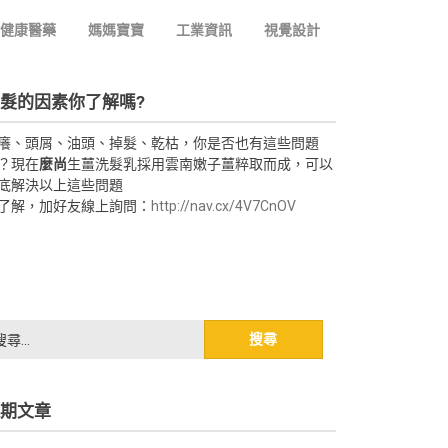
健康醫藥
媽媽寶寶
工業資訊
視覺設計
髮的因素你了解嗎?
癢、頭屑、油頭、掉髮、乾枯，你是否也有這些問題
？現在
麼尚
生薑洗髮乳採用雲南嫩子薑粹取而成，可以
底解決以上這些問題
了解，加好友線上詢問：
http://nav.cx/4V7CnOV
期文章