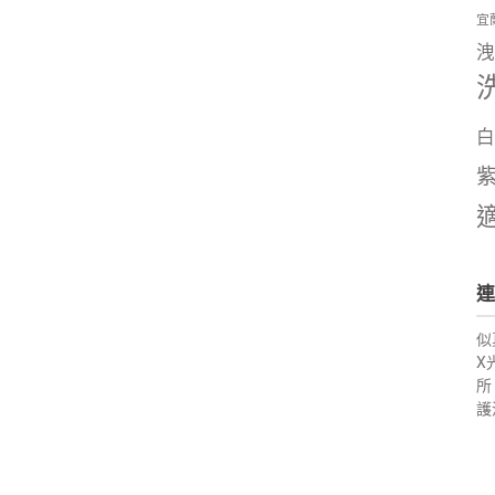
宜
洩
白
連
似
X
所
護