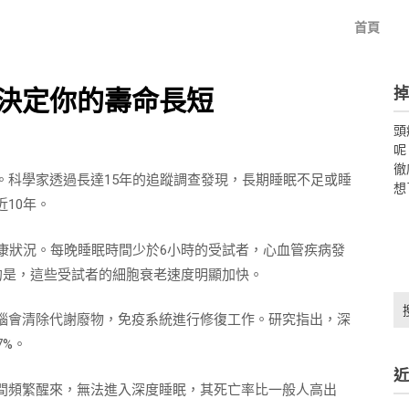
首頁
掉
決定你的壽命長短
頭
呢
徹
。科學家透過長達15年的追蹤調查發現，長期睡眠不足或睡
想
10年。
康狀況。每晚睡眠時間少於6小時的受試者，心血管疾病發
驚的是，這些受試者的細胞衰老速度明顯加快。
搜
腦會清除代謝廢物，免疫系統進行修復工作。研究指出，深
尋
關
7%。
鍵
近
字:
間頻繁醒來，無法進入深度睡眠，其死亡率比一般人高出