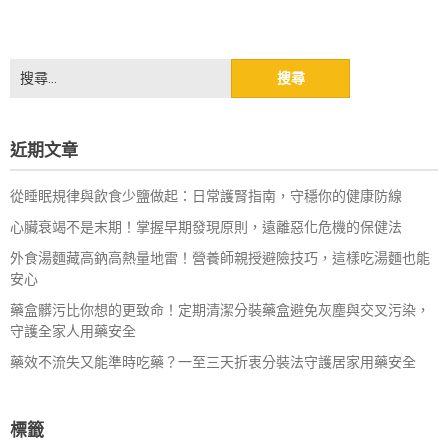
搜
尋
關
鍵
近期文章
字:
從睡眠規律與飲食少鹽做起：日常護腎指南，守穩你的健康防線
心臟衰竭不是末期！掌握早期發現原則，遠離惡化危機的保健法
外食湯麵藏高鈉高熱量地雷！營養師親授避險技巧，這樣吃湯麵也能
安心
藥盒髒污比你想的更致命！定期清潔分裝藥盒避免灰塵與交叉污染，
守護全家人用藥安全
藥效不流失又能準時吃藥？一至三天折衷分裝法守護居家用藥安全
標籤