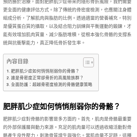
預防勝於治療，面對肥胖肌少症帶來的隱形骨折風險，我們需要
更全面的健康評估方式。除了傳統的骨密度檢測，也應關注身體
組成分析，了解肌肉與脂肪的比例。透過適當的營養補充，特別
是優質蛋白質的攝取，以及結合阻力訓練與平衡運動的鍛鍊，才
能有效增加肌肉質量、減少脂肪堆積，從根本強化骨骼的支撐系
統與抗衝擊能力，真正降低骨折發生率。
內容目錄
肥胖肌少症如何悄悄削弱你的骨骼？
誰是骨密度正常卻骨折的高風險族群？
全面防護：超越骨密度檢測的骨骼健康策略
肥胖肌少症如何悄悄削弱你的骨骼？
肥胖肌少症對骨骼的影響是多方面的。首先，肌肉是骨骼最重要
的外部保護層與動力來源。充足的肌肉量可以透過收縮活動對骨
骼產生良性壓力，刺激骨質增生與強化。當肌肉量不足時，這種