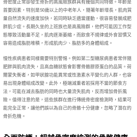
骨密度正常卻發生骨折的高風險族群具有幾個共同特徵。年齡是
首要因素，特別是50歲以上的中老年人，隨著年齡增長，肌肉質
量自然流失的速度加快，若同時缺乏適當運動，很容易發展成肥
胖肌少症。長期久坐的上班族也是高風險群，他們可能因工作型
態導致活動量不足，肌肉逐漸萎縮，而飲食不規律或外食習慣又
容易造成脂肪堆積，形成肌肉少、脂肪多的身體組成。
慢性疾病患者同樣需要特別警惕。例如第二型糖尿病患者常伴隨
肥胖與肌肉流失，且高血糖狀態會影響骨骼膠原蛋白的品質。荷
爾蒙失衡者，如甲狀腺功能異常或性激素水平變化的人群，也容
易出現身體組成改變。此外，極端減重者若採用不當的節食方
法，可能在減去脂肪的同時也大量流失肌肉，反而增加骨折風
險。值得注意的是，這些族群在進行傳統骨密度檢測時，結果可
能完全正常，讓他們誤以為自己的骨骼十分健康，忽略了潛在的
骨折危機。