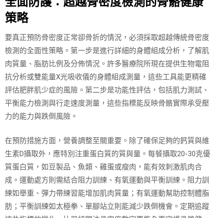
全面防護：超越骨密度檢測的骨骼健康
策略
要真正預防骨密度正常卻骨折的情況，必須採取超越傳統骨密度
檢測的全面性策略。第一步是進行詳細的身體組成分析，了解肌
肉質量、脂肪比例及分佈情況。許多醫療院所現在提供生物電阻
抗分析或雙能量X光吸收儀的身體組成測量，這些工具能更精確
評估肥胖肌少症的風險。第二步是功能性評估，包括肌力測試、
平衡能力檢測與行走速度測量，這些指標能反映骨骼實際承受壓
力的能力與跌倒風險。
在預防措施方面，營養調整至關重要。除了確保足夠的鈣質與維
生素D攝取外，應特別注重蛋白質的質與量。每餐攝取20-30克優
質蛋白質，如豆製品、魚類、雞蛋或瘦肉，能有效刺激肌肉合
成。運動處方則需結合阻力訓練、有氧運動與平衡訓練。阻力訓
練如舉重、彈力帶練習能增加肌肉質量；有氧運動幫助控制體脂
肪；平衡訓練如太極拳、單腳站立則能減少跌倒機會。定期追蹤