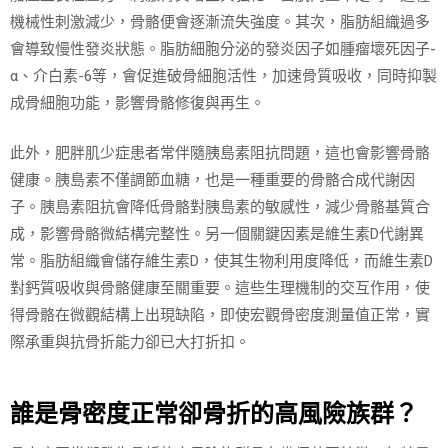
機械性刺激減少，骨骼便會逐漸流失強度。其次，脂肪組織過多
會導致慢性發炎狀態。脂肪細胞分泌的發炎因子如腫瘤壞死因子-
α、介白素-6等，會促進破骨細胞活性，加速骨質吸收，同時抑製
成骨細胞功能，影響骨骼修復與再生。
此外，肥胖肌少症患者常伴隨胰島素阻抗問題，這也會影響骨骼
健康。胰島素不僅調節血糖，也是一種重要的骨骼合成代謝因
子。胰島素阻抗會降低骨骼對胰島素的敏感性，減少骨骼基質合
成，影響骨骼微結構完整性。另一個關鍵因素是維生素D代謝異
常。脂肪組織會儲存維生素D，使其生物利用度降低，而維生素D
對鈣質吸收與骨骼健康至關重要。這些生理機制的交互作用，使
得骨骼在微觀結構上出現缺陷，即使宏觀骨密度測量值正常，實
際承重與抗骨折能力卻已大打折扣。
誰是骨密度正常卻骨折的高風險族群？