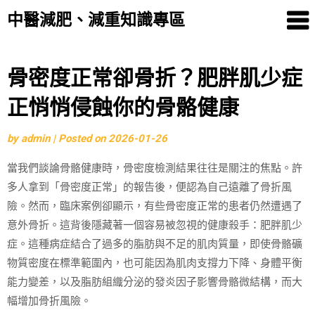
中醫減肥、減重知識專區
Skip
骨密度正常卻骨折？肥胖肌少症
to
正悄悄侵蝕你的骨骼健康
content
by
admin
|
Posted on
2026-01-26
當我們談論骨骼健康時，骨密度檢測結果往往是關注的焦點。許
多人拿到「骨密度正常」的報告後，便認為自己遠離了骨折風
險。然而，臨床案例卻顯示，有些骨密度正常的患者仍然遭遇了
意外骨折。這背後隱藏著一個容易被忽視的健康殺手：肥胖肌少
症。這種病症結合了過多的脂肪與不足的肌肉質量，即使骨骼礦
物質密度在標準範圍內，也可能因為肌肉支撐力下降、身體平衡
能力變差，以及脂肪組織分泌的發炎因子影響骨骼微結構，而大
幅增加骨折風險。