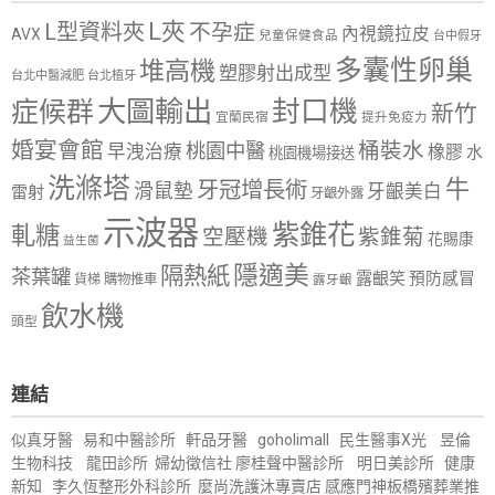
L夾
L型資料夾
不孕症
內視鏡拉皮
AVX
兒童保健食品
台中假牙
多囊性卵巢
堆高機
塑膠射出成型
台北中醫減肥
台北植牙
大圖輸出
封口機
症候群
新竹
宜蘭民宿
提升免疫力
婚宴會館
桶裝水
桃園中醫
早洩治療
橡膠
水
桃園機場接送
洗滌塔
牛
牙冠增長術
滑鼠墊
牙齦美白
雷射
牙齦外露
示波器
紫錐花
軋糖
空壓機
紫錐菊
花賜康
益生菌
隱適美
隔熱紙
茶葉罐
露齦笑
預防感冒
購物推車
貨梯
露牙齦
飲水機
頭型
連結
似真牙醫
易和中醫診所
軒品牙醫
goholimall
民生醫事X光
昱倫
生物科技
龍田診所
婦幼徵信社
廖桂聲中醫診所
明日美診所
健康
新知
李久恆整形外科診所
麼尚洗護沐專賣店
感應門神
板橋殯葬業推