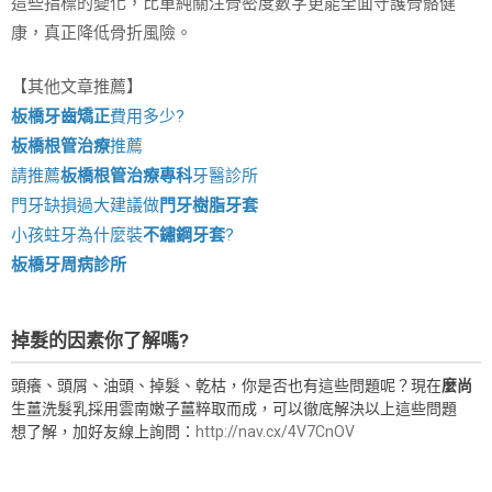
這些指標的變化，比單純關注骨密度數字更能全面守護骨骼健
康，真正降低骨折風險。
【其他文章推薦】
板橋牙齒矯正
費用多少?
板橋根管治療
推薦
請推薦
板橋根管治療專科
牙醫診所
門牙缺損過大建議做
門牙樹脂牙套
小孩蛀牙為什麼裝
不鏽鋼牙套
?
板橋牙周病診所
掉髮的因素你了解嗎?
頭癢、頭屑、油頭、掉髮、乾枯，你是否也有這些問題呢？現在
麼尚
生薑洗髮乳採用雲南嫩子薑粹取而成，可以徹底解決以上這些問題
想了解，加好友線上詢問：
http://nav.cx/4V7CnOV