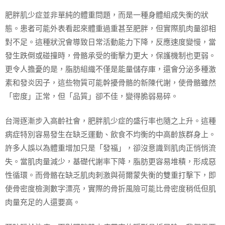
肥胖肌少症並非單純的體重問題，而是一種身體組成失衡的狀
態。患者可能外表看起來體重過重甚至肥胖，但實際肌肉量卻相
對不足。這種狀況會導致日常活動能力下降，反應速度變慢，當
發生跌倒或碰撞時，骨骼承受的衝擊力更大，保護機制也更弱。
更令人擔憂的是，脂肪組織不僅是能量儲存庫，還會分泌多種激
素和發炎因子，這些物質可能幹擾骨骼的新陳代謝，使骨骼雖然
「密度」正常，但「品質」卻不佳，變得脆弱易碎。
台灣逐漸步入高齡社會，肥胖肌少症的盛行率也隨之上升。這種
病症特別容易發生在缺乏運動、飲食不均衡的中高齡族群身上。
許多人誤以為體重增加只是「發福」，卻沒意識到肌肉正悄悄流
失。當肌肉量減少，基礎代謝率下降，脂肪更容易堆積，形成惡
性循環。而骨骼在缺乏肌肉刺激與荷爾蒙失衡的雙重打擊下，即
使骨密度檢測數字漂亮，實際的骨折風險可能比骨密度稍低但肌
肉量充足的人還要高。