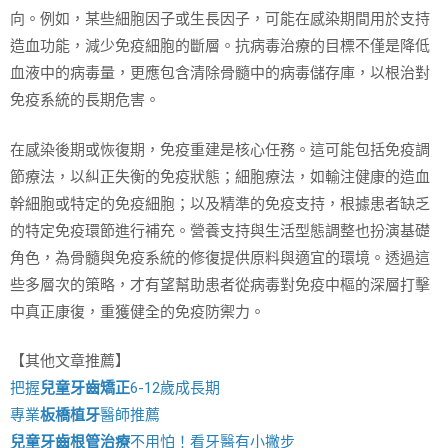
向。例如，某些細胞因子或生長因子，可能在感染期間用於支持
造血功能，減少免疫細胞的斷層。抗病毒治療的目標不僅是降低
血液中的病毒量，更應包含清除骨髓中的病毒儲存庫，以根治對
免疫系統的長期危害。
在感染後期或恢復期，免疫重建是核心任務。這可能包括免疫調
節療法，以糾正失衡的免疫狀態；細胞療法，如輸注健康的造血
幹細胞或特定的免疫細胞；以及精準的免疫支持，根據患者缺乏
的特定免疫環節進行補充。營養支持與生活型態調整也扮演基礎
角色，為骨髓與免疫系統的修復提供原料與適宜的環境。透過這
些多層次的策略，才有望幫助患者從病毒對免疫中樞的深層打擊
中真正康復，重獲健全的免疫防禦力。
【其他文章推薦】
把握
兒童牙齒矯正
6-12歲成長期
專業
板橋植牙
醫師推薦
兒童牙齒根管治療
不用怕！看牙醫有小撇步