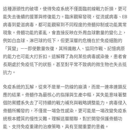
這種源頭性的破壞，使得免疫系統不僅面臨前線戰力折損，更可
能失去後續的援軍與修復能力。臨床觀察發現，從流感病毒、EB
病毒到愛滋病毒，都可能觀察到不同程度的骨髓抑制或功能異常
現象。骨髓功能的紊亂，會直接反映在外周血球數量的變化上，
例如白血球、淋巴球的低下，但更深層的危機在於免疫細胞的
「質變」——即使數量恢復，其辨識敵人、協同作戰、記憶病原
的能力也可能大打折扣。這解釋了為何某些病毒感染後，患者會
長期處於免疫低下的狀態，甚至對平常不致病的微生物也失去抵
抗力。
免疫系統的瓦解，從來不是單一防線的崩潰，而是一連串連鎖反
應的結果。骨髓作為最核心的指揮與生產中樞，其失能意味著整
個防禦體系失去了可持續的戰力補充與戰略調整能力。病毒侵入
骨髓所觸發的，不僅是一場急性感染，更可能是一場改變免疫系
統根本體質的慢性災難。理解這層關聯，對於開發保護骨髓功
能、支持免疫重建的治療策略，具有至關重要的意義。