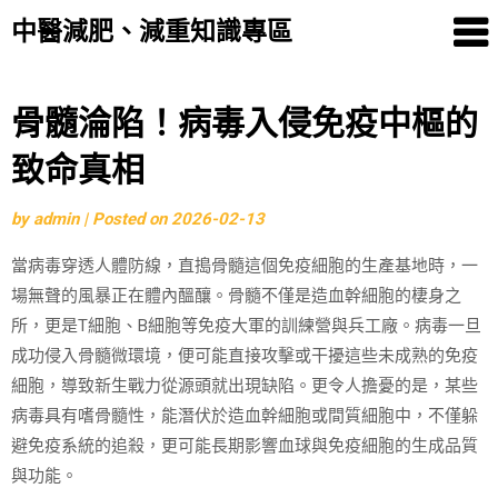
中醫減肥、減重知識專區
Skip
骨髓淪陷！病毒入侵免疫中樞的
to
致命真相
content
by
admin
|
Posted on
2026-02-13
當病毒穿透人體防線，直搗骨髓這個免疫細胞的生產基地時，一
場無聲的風暴正在體內醞釀。骨髓不僅是造血幹細胞的棲身之
所，更是T細胞、B細胞等免疫大軍的訓練營與兵工廠。病毒一旦
成功侵入骨髓微環境，便可能直接攻擊或干擾這些未成熟的免疫
細胞，導致新生戰力從源頭就出現缺陷。更令人擔憂的是，某些
病毒具有嗜骨髓性，能潛伏於造血幹細胞或間質細胞中，不僅躲
避免疫系統的追殺，更可能長期影響血球與免疫細胞的生成品質
與功能。