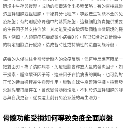
環境中生存與複製。成功的病毒演化出多種策略：有的直接感染
造血幹細胞或祖細胞，干擾其分化程序，導致產生功能不全的免
疫細胞；有的則感染骨髓中的基質細胞，這些細胞負責提供重要
的生長因子與支持信號，其功能受損會破壞整個造血微環境的穩
態。例如，人類皰疹病毒或微小病毒B19，就已知會針對骨髓中
的特定細胞進行感染，造成暫時性或持續性的造血功能障礙。
病毒的入侵往往會引發骨髓內的免疫反應，但這種反應有時是一
把雙面刃。為了清除病毒，免疫細胞會釋放大量的發炎因子，如
干擾素、腫瘤壞死因子等，這些因子在抗病毒的同時，也可能對
正常的造血過程產生抑製作用，導致血球生產暫時停擺。這種發
炎狀態若持續存在，會改變骨髓微環境，不利於造血幹細胞的靜
息與自我更新，從長遠上削弱免疫系統的再生潛力。
骨髓功能受損如何導致免疫全面崩盤