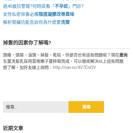
過40歲拉警報?何時該看「
不孕症
」門診?
女性私密保養必備
陰道凝膠改善異味
解析腎臟功能告訴你為什麼要
洗腎
掉髮的因素你了解嗎?
頭癢、頭屑、油頭、掉髮、乾枯，你是否也有這些問題呢？現在
麼尚
生薑洗髮乳採用雲南嫩子薑粹取而成，可以徹底解決以上這些問題
想了解，加好友線上詢問：
http://nav.cx/4V7CnOV
搜
尋
關
鍵
近期文章
字: