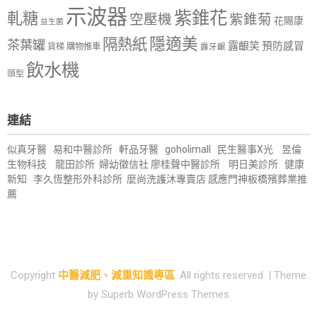
示波器
紫錐花
軋糖
空壓機
紫錐菊
花賜康
益生菌
隱適美
隔熱紙
茶葉罐
露齦笑
預防感冒
購物推車
貨梯
露牙齦
飲水機
頭型
連結
似真牙醫
易和中醫診所
軒品牙醫
goholimall
民生醫事X光
昱倫
生物科技
龍田診所
婦幼徵信社
廖桂聲中醫診所
明日美診所
健康
新知
李久恆整形外科診所
麼尚洗護沐專賣店
感應門神
板橋殯葬業推
薦
Copyright
中醫減肥、減重知識專區
. All rights reserved.
| Theme
by
Superb WordPress Themes