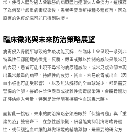
常，使得人體對過去曾戰勝的病原體也逐漸失去免疫力。這解釋
了為何某些嚴重病毒感染後，患者需要重新接種多種疫苗，因為
原有的免疫記憶可能已遭到破壞。
臨床徵兆與未來防治策略展望
病毒侵入骨髓所導致的免疫功能瓦解，在臨床上會呈現一系列非
特異性但卻關鍵的徵兆。反覆、嚴重或難以控制的感染是最常見
的表現，患者可能出現不尋常的病原體感染，或常見感染卻表現
出異常嚴重的病程。持續性的疲勞、貧血、容易瘀青或出血（因
血小板也可能受影響），以及無法解釋的全血球減少，都是需要
警惕的信號。醫師在診治嚴重或複雜性病毒感染時，會將骨髓功
能評估納入考量，特別是當伴隨有持續性血球異常時。
面對此一挑戰，未來的防治策略必須著眼於「保護骨髓」與「重
建免疫」雙管齊下。在急性感染期，研發能夠抑制病毒嗜骨髓
性、或保護造血幹細胞與微環境的輔助藥物，是重要的研究方