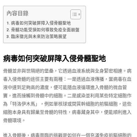
內容目錄
病毒如何突破屏障入侵骨髓聖地
骨髓功能受損如何導致免疫全面崩盤
臨床徵兆與未來防治策略展望
病毒如何突破屏障入侵骨髓聖地
骨髓並非與世隔絕的堡壘，它透過血液系統與全身緊密相連。病
毒入侵骨髓的途徑主要有兩種：一是透過血液傳播，當病毒在血
液中達到足夠高的濃度，便可能隨血液循環進入骨髓的微血管
竇，進而接觸到骨髓中的細胞。二是感染並利用某些特定細胞作
為「特洛伊木馬」，例如單核球或間質幹細胞的前驅細胞，這些
細胞本身具有歸巢至骨髓的特性，病毒藏身其中，便能順利進入
骨髓環境。
進入骨髓後，病毒面臨的挑戰是如何在一個充滿免疫前驅細胞的