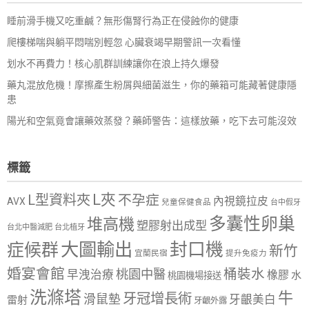
睡前滑手機又吃重鹹？無形傷腎行為正在侵蝕你的健康
爬樓梯喘與躺平悶喘別輕忽 心臟衰竭早期警訊一次看懂
划水不再費力！核心肌群訓練讓你在浪上持久爆發
藥丸混放危機！摩擦產生粉屑與細菌滋生，你的藥箱可能藏著健康隱
患
陽光和空氣竟會讓藥效蒸發？藥師警告：這樣放藥，吃下去可能沒效
標籤
L夾
L型資料夾
不孕症
內視鏡拉皮
AVX
兒童保健食品
台中假牙
多囊性卵巢
堆高機
塑膠射出成型
台北中醫減肥
台北植牙
大圖輸出
封口機
症候群
新竹
宜蘭民宿
提升免疫力
婚宴會館
桶裝水
桃園中醫
早洩治療
橡膠
水
桃園機場接送
洗滌塔
牛
牙冠增長術
滑鼠墊
牙齦美白
雷射
牙齦外露