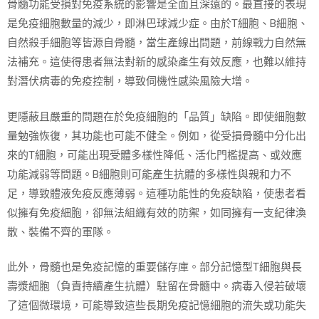
骨髓功能受損對免疫系統的影響是全面且深遠的。最直接的表現
是免疫細胞數量的減少，即淋巴球減少症。由於T細胞、B細胞、
自然殺手細胞等皆源自骨髓，當生產線出問題，前線戰力自然無
法補充。這使得患者無法對新的感染產生有效反應，也難以維持
對潛伏病毒的免疫控制，導致伺機性感染風險大增。
更隱蔽且嚴重的問題在於免疫細胞的「品質」缺陷。即使細胞數
量勉強恢復，其功能也可能不健全。例如，從受損骨髓中分化出
來的T細胞，可能出現受體多樣性降低、活化門檻提高、或效應
功能減弱等問題。B細胞則可能產生抗體的多樣性與親和力不
足，導致體液免疫反應薄弱。這種功能性的免疫缺陷，使患者看
似擁有免疫細胞，卻無法組織有效的防禦，如同擁有一支紀律渙
散、裝備不齊的軍隊。
此外，骨髓也是免疫記憶的重要儲存庫。部分記憶型T細胞與長
壽漿細胞（負責持續產生抗體）駐留在骨髓中。病毒入侵若破壞
了這個微環境，可能導致這些長期免疫記憶細胞的流失或功能失