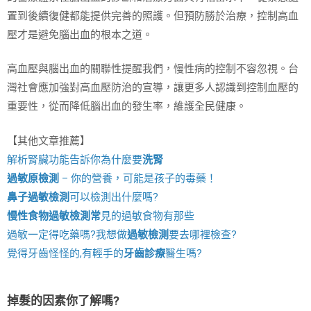
置到後續復健都能提供完善的照護。但預防勝於治療，控制高血
壓才是避免腦出血的根本之道。
高血壓與腦出血的關聯性提醒我們，慢性病的控制不容忽視。台
灣社會應加強對高血壓防治的宣導，讓更多人認識到控制血壓的
重要性，從而降低腦出血的發生率，維護全民健康。
【其他文章推薦】
解析腎臟功能告訴你為什麼要
洗腎
過敏原檢測
– 你的營養，可能是孩子的毒藥！
鼻子過敏檢測
可以檢測出什麼嗎?
慢性食物過敏檢測
常
見的過敏食物有那些
過敏一定得吃藥嗎?我想做
過敏檢測
要去哪裡檢查?
覺得牙齒怪怪的,有輕手的
牙齒診療
醫生嗎?
掉髮的因素你了解嗎?