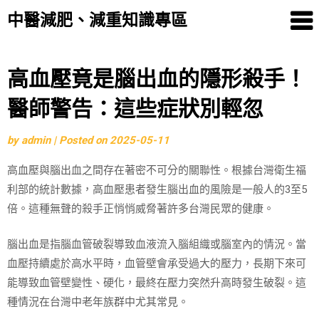
中醫減肥、減重知識專區
Skip
高血壓竟是腦出血的隱形殺手！
to
醫師警告：這些症狀別輕忽
content
by
admin
|
Posted on
2025-05-11
高血壓與腦出血之間存在著密不可分的關聯性。根據台灣衛生福
利部的統計數據，高血壓患者發生腦出血的風險是一般人的3至5
倍。這種無聲的殺手正悄悄威脅著許多台灣民眾的健康。
腦出血是指腦血管破裂導致血液流入腦組織或腦室內的情況。當
血壓持續處於高水平時，血管壁會承受過大的壓力，長期下來可
能導致血管壁變性、硬化，最終在壓力突然升高時發生破裂。這
種情況在台灣中老年族群中尤其常見。