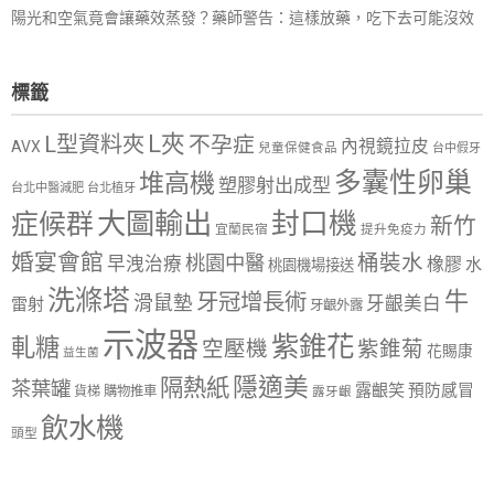
陽光和空氣竟會讓藥效蒸發？藥師警告：這樣放藥，吃下去可能沒效
標籤
L夾
L型資料夾
不孕症
內視鏡拉皮
AVX
兒童保健食品
台中假牙
多囊性卵巢
堆高機
塑膠射出成型
台北中醫減肥
台北植牙
大圖輸出
封口機
症候群
新竹
宜蘭民宿
提升免疫力
婚宴會館
桶裝水
桃園中醫
早洩治療
橡膠
水
桃園機場接送
洗滌塔
牛
牙冠增長術
滑鼠墊
牙齦美白
雷射
牙齦外露
示波器
紫錐花
軋糖
空壓機
紫錐菊
花賜康
益生菌
隱適美
隔熱紙
茶葉罐
露齦笑
預防感冒
購物推車
貨梯
露牙齦
飲水機
頭型