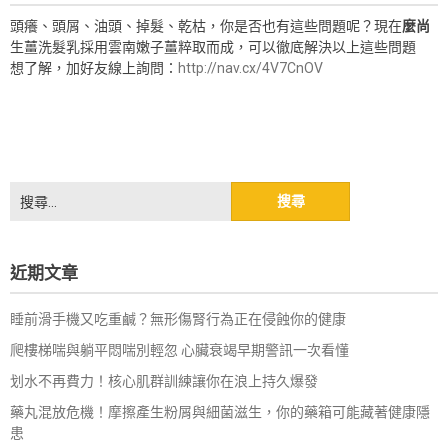
頭癢、頭屑、油頭、掉髮、乾枯，你是否也有這些問題呢？現在
麼尚
生薑洗髮乳採用雲南嫩子薑粹取而成，可以徹底解決以上這些問題
想了解，加好友線上詢問：
http://nav.cx/4V7CnOV
搜
尋
關
鍵
近期文章
字:
睡前滑手機又吃重鹹？無形傷腎行為正在侵蝕你的健康
爬樓梯喘與躺平悶喘別輕忽 心臟衰竭早期警訊一次看懂
划水不再費力！核心肌群訓練讓你在浪上持久爆發
藥丸混放危機！摩擦產生粉屑與細菌滋生，你的藥箱可能藏著健康隱
患