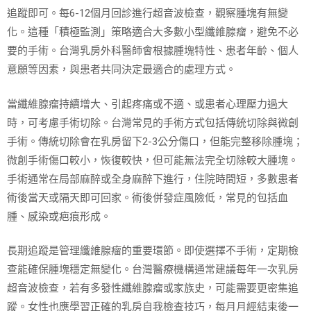
追蹤即可。每6-12個月回診進行超音波檢查，觀察腫塊有無變
化。這種「積極監測」策略適合大多數小型纖維腺瘤，避免不必
要的手術。台灣乳房外科醫師會根據腫塊特性、患者年齡、個人
意願等因素，與患者共同決定最適合的處理方式。
當纖維腺瘤持續增大、引起疼痛或不適、或患者心理壓力過大
時，可考慮手術切除。台灣常見的手術方式包括傳統切除與微創
手術。傳統切除會在乳房留下2-3公分傷口，但能完整移除腫塊；
微創手術傷口較小，恢復較快，但可能無法完全切除較大腫塊。
手術通常在局部麻醉或全身麻醉下進行，住院時間短，多數患者
術後當天或隔天即可回家。術後併發症風險低，常見的包括血
腫、感染或疤痕形成。
長期追蹤是管理纖維腺瘤的重要環節。即使選擇不手術，定期檢
查能確保腫塊穩定無變化。台灣醫療機構通常建議每年一次乳房
超音波檢查，若有多發性纖維腺瘤或家族史，可能需要更密集追
蹤。女性也應學習正確的乳房自我檢查技巧，每月月經結束後一