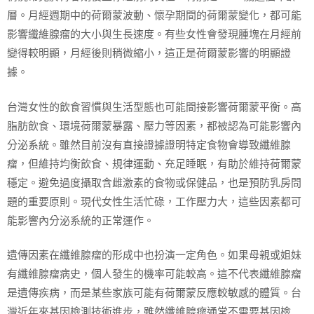
層。月經週期中的荷爾蒙波動、懷孕期間的荷爾蒙變化，都可能
影響纖維腺瘤的大小與生長速度。有些女性會發現腫塊在月經前
變得較明顯，月經後則稍微縮小，這正是荷爾蒙影響的明顯證
據。
台灣女性的飲食習慣與生活型態也可能間接影響荷爾蒙平衡。高
脂肪飲食、環境荷爾蒙暴露、壓力等因素，都被認為可能影響內
分泌系統。雖然目前沒有直接證據證明特定食物會導致纖維腺
瘤，但維持均衡飲食、規律運動、充足睡眠，有助於維持荷爾蒙
穩定。避免過度攝取含雌激素的食物或保健品，也是預防乳房問
題的重要原則。現代女性生活忙碌，工作壓力大，這些因素都可
能影響內分泌系統的正常運作。
遺傳因素在纖維腺瘤的形成中也扮演一定角色。如果母親或姐妹
有纖維腺瘤病史，個人發生的機率可能較高。這不代表纖維腺瘤
是遺傳疾病，而是某些家族可能有荷爾蒙反應較敏感的體質。台
灣近年來基因檢測技術進步，雖然纖維腺瘤通常不需要基因檢