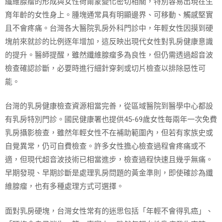
纖維腺瘤的形成與女性荷爾蒙變化密切相關，特別容易出現在生
育年齡的女性身上。腫塊通常具有明顯邊界、可移動、觸感堅實
且不會疼痛。台灣各大醫院乳房外科門診中，年輕女性因摸到硬
塊前來就診的比例逐年增加，這反映出現代女性對乳房健康意識
的提升。醫師提醒，雖然纖維腺瘤多為良性，但仍需透過超音波
檢查確認診斷，必要時進行細針穿刺或切片檢查以排除惡性可
能。
台灣的乳房健康檢查資源相當完善，從區域醫院到醫學中心都設
有乳房特別門診。國民健康署也提供45-69歲女性每兩年一次免費
乳房攝影檢查，雖然年輕女性不在補助範圍內，但若有家族史或
自覺異常，仍可自費檢查。許多女性擔心檢查過程會疼痛或不
適，但現代超音波技術已相當進步，檢查過程快速且幾乎無痛。
早期發現、早期診斷是處理乳房問題的黃金準則，即使確診為纖
維腺瘤，也有多種處理方式可選擇。
面對乳房硬塊，台灣女性常有的迷思包括「年輕不會得乳癌」、