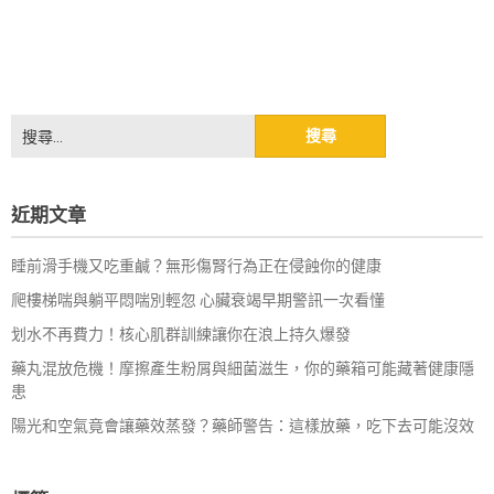
搜
尋
關
鍵
近期文章
字:
睡前滑手機又吃重鹹？無形傷腎行為正在侵蝕你的健康
爬樓梯喘與躺平悶喘別輕忽 心臟衰竭早期警訊一次看懂
划水不再費力！核心肌群訓練讓你在浪上持久爆發
藥丸混放危機！摩擦產生粉屑與細菌滋生，你的藥箱可能藏著健康隱
患
陽光和空氣竟會讓藥效蒸發？藥師警告：這樣放藥，吃下去可能沒效