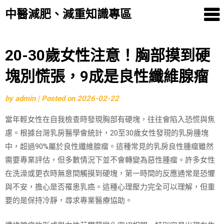
中醫減肥、減重知識專區
Skip
20-30歲女性注意！胸部摸到硬
to
塊別慌張，9成是良性纖維腺瘤
content
by
admin
|
Posted on
2026-02-22
當年輕女性在自我檢查時發現胸部有硬塊，往往會陷入恐慌與焦
慮。根據台灣乳房醫學會統計，20至30歲女性發現的乳房腫塊
中，超過90%屬於良性纖維腺瘤。這種常見的乳房良性腫瘤雖然
需要專業評估，但多數情況下並不會轉變為惡性腫瘤。許多女性
在洗澡或更衣時無意間觸摸到硬塊，第一時間的反應通常是恐懼
與不安，擔心是否罹患乳癌。這種心理壓力完全可以理解，但重
要的是保持冷靜，尋求專業醫療協助。