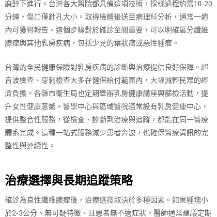
麻醉下進行。台灣各大醫院都具備這項技術，採樣過程約需10-20
分鐘，傷口僅針孔大小。取得檢體後送至病理科分析，通常一週
內可獲得報告。這個步驟對於確診至關重要，可以明確區分纖維
腺瘤與其他乳房疾病，包括少見的葉狀瘤或惡性腫瘤。
台灣的全民健康保險對乳房疾病的診斷與治療提供良好保障。超
音波檢查、穿刺檢查大多在健保給付範圍內，大幅減輕民眾的經
濟負擔。各縣市衛生局也定期舉辦乳房健康講座與篩檢活動，提
升女性健康意識。醫學中心與區域醫院通常設有乳房健康中心，
提供整合性服務，從檢查、診斷到治療與追蹤，都能在同一醫療
體系完成。這種一站式服務減少患者奔波，也確保醫療資訊的完
整性與連續性。
治療選擇與長期追蹤策略
確診為良性纖維腺瘤後，治療選擇取決於多種因素。如果腫塊小
於2-3公分、無可疑特徵、且患者無不適症狀，醫師通常建議定期