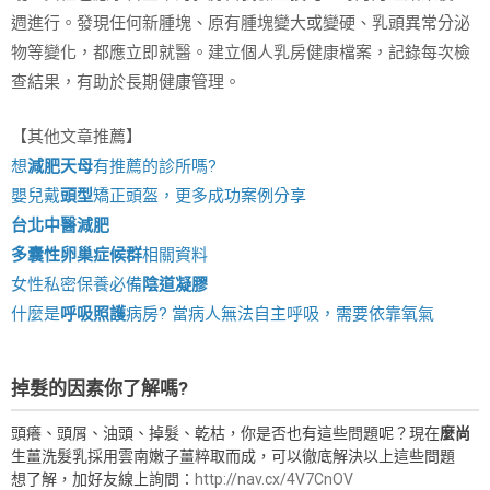
週進行。發現任何新腫塊、原有腫塊變大或變硬、乳頭異常分泌
物等變化，都應立即就醫。建立個人乳房健康檔案，記錄每次檢
查結果，有助於長期健康管理。
【其他文章推薦】
想
減肥天母
有推薦的診所嗎?
嬰兒戴
頭型
矯正頭盔，更多成功案例分享
台北中醫減肥
多囊性卵巢症候群
相關資料
女性私密保養必備
陰道凝膠
什麼是
呼吸照護
病房? 當病人無法自主呼吸，需要依靠氧氣
掉髮的因素你了解嗎?
頭癢、頭屑、油頭、掉髮、乾枯，你是否也有這些問題呢？現在
麼尚
生薑洗髮乳採用雲南嫩子薑粹取而成，可以徹底解決以上這些問題
想了解，加好友線上詢問：
http://nav.cx/4V7CnOV