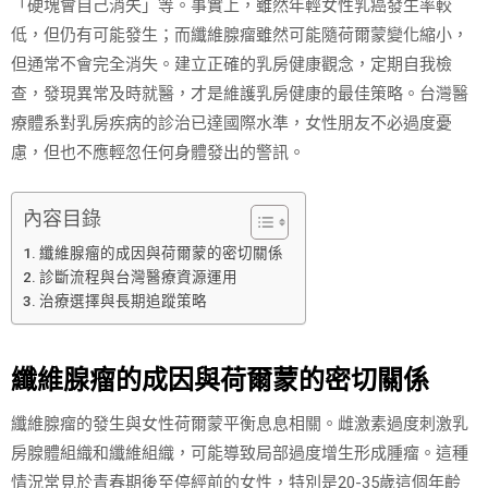
「硬塊會自己消失」等。事實上，雖然年輕女性乳癌發生率較
低，但仍有可能發生；而纖維腺瘤雖然可能隨荷爾蒙變化縮小，
但通常不會完全消失。建立正確的乳房健康觀念，定期自我檢
查，發現異常及時就醫，才是維護乳房健康的最佳策略。台灣醫
療體系對乳房疾病的診治已達國際水準，女性朋友不必過度憂
慮，但也不應輕忽任何身體發出的警訊。
內容目錄
纖維腺瘤的成因與荷爾蒙的密切關係
診斷流程與台灣醫療資源運用
治療選擇與長期追蹤策略
纖維腺瘤的成因與荷爾蒙的密切關係
纖維腺瘤的發生與女性荷爾蒙平衡息息相關。雌激素過度刺激乳
房腺體組織和纖維組織，可能導致局部過度增生形成腫瘤。這種
情況常見於青春期後至停經前的女性，特別是20-35歲這個年齡