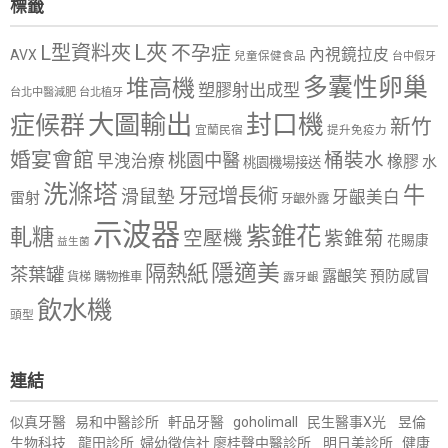
標籤
L夾
L型資料夾
不孕症
內視鏡拉皮
AVX
兒童保健食品
台中假牙
多囊性卵巢
堆高機
塑膠射出成型
台北中醫減肥
台北植牙
大圖輸出
封口機
症候群
新竹
宜蘭民宿
提升免疫力
婚宴會館
桶裝水
桃園中醫
早洩治療
橡膠
水
桃園機場接送
洗滌塔
牛
牙冠增長術
滑鼠墊
牙齦美白
雷射
牙齦外露
示波器
紫錐花
軋糖
空壓機
紫錐菊
花賜康
益生菌
隱適美
隔熱紙
茶葉罐
露齦笑
預防感冒
購物推車
貨梯
露牙齦
飲水機
頭型
連結
似真牙醫
易和中醫診所
軒品牙醫
goholimall
民生醫事X光
昱倫
生物科技
龍田診所
婦幼徵信社
廖桂聲中醫診所
明日美診所
健康