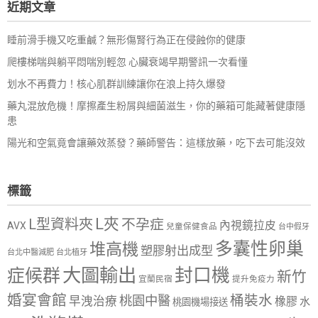
近期文章
字:
睡前滑手機又吃重鹹？無形傷腎行為正在侵蝕你的健康
爬樓梯喘與躺平悶喘別輕忽 心臟衰竭早期警訊一次看懂
划水不再費力！核心肌群訓練讓你在浪上持久爆發
藥丸混放危機！摩擦產生粉屑與細菌滋生，你的藥箱可能藏著健康隱
患
陽光和空氣竟會讓藥效蒸發？藥師警告：這樣放藥，吃下去可能沒效
標籤
L夾
L型資料夾
不孕症
內視鏡拉皮
AVX
兒童保健食品
台中假牙
多囊性卵巢
堆高機
塑膠射出成型
台北中醫減肥
台北植牙
大圖輸出
封口機
症候群
新竹
宜蘭民宿
提升免疫力
婚宴會館
桶裝水
桃園中醫
早洩治療
橡膠
水
桃園機場接送