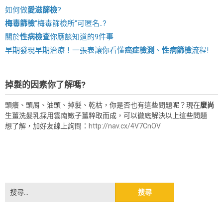
如何做
愛滋篩檢
?
梅毒篩檢
"梅毒篩檢所"可匿名..?
關於
性病檢查
你應該知道的9件事
早期發現早期治療！一張表讓你看懂
癌症檢測
、
性病篩檢
流程!
掉髮的因素你了解嗎?
頭癢、頭屑、油頭、掉髮、乾枯，你是否也有這些問題呢？現在
麼尚
生薑洗髮乳採用雲南嫩子薑粹取而成，可以徹底解決以上這些問題
想了解，加好友線上詢問：
http://nav.cx/4V7CnOV
搜
尋
關
鍵