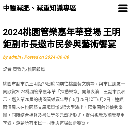
中醫減肥、減重知識專區
Skip
2024桃園管樂嘉年華登場 王明
to
鉅副市長邀市民參與藝術饗宴
content
by
admin
|
Posted on
2024-06-08
記者 黃營光/桃園報導
桃園市副市長王明鉅25日晚間前往桃園藝文廣場，與市民朋友一
同欣賞2024桃園管樂嘉年華「揮動樂章」開幕表演。王副市長表
示，邁入第20屆的桃園管樂嘉年華自5月25日起至6月2日，連續
兩個周末在桃園藝文廣場舉辦5場大型演出，匯集國內外優秀樂
團，同時結合相聲及書法等多元藝術形式，提供視覺及聽覺雙重
享受，邀請所有市民一同參與這場藝術饗宴。