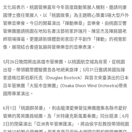
文化局表示，桃園管樂嘉年今年首度啟動策展人機制，邀請何康
國博士擔任策展人，以「桃園故事」為主題精心策畫5場大型戶外
管樂音樂會。今日的開幕演出「揮動樂章」音樂會，由桃園交響
管樂團邀請桃園在地知名書法藝術家許瑞月、陳昱杰及陳銘鏡老
師現場揮毫，更邀請新媒體藝術家田子平創作「揮動」的視覺影
像，展現結合書道氣韻與管樂樂音的音樂表演。
5月26日晚間將由高雄市管樂團，以桃園航空城為背景，從桃園
出發，帶領觀眾體驗寶島各地絕美旋律；5月31日邀請英國指揮
家道格拉斯伯斯托克（Douglas Bostock）與首次來臺演出的日本
百年管樂團「大阪市音樂團」(Osaka Shion Wind Orchestra)帶來
國際專業演出。
6月1日「桃園群英薈」，則由龍潭愛樂管弦樂團邀集各縣市愛好
管樂的菁英團員組團，及「米特薩克斯風重奏團」同台競演；6月
2日的閉幕演出「亞洲青年管樂匯演」，將由侯宇彪教授帶領桃園