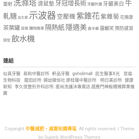
洗滌塔
牛
牙冠增長術
滑鼠墊
牙齦美白
雷射
牙齦外露
示波器
紫錐花
軋糖
空壓機
紫錐菊
花賜康
益生菌
隱適美
隔熱紙
茶葉罐
露齦笑
預防感冒
購物推車
貨梯
露牙齦
飲水機
頭型
連結
似真牙醫
易和中醫診所
軒品牙醫
goholimall
民生醫事X光
昱倫
生物科技
龍田診所
婦幼徵信社
廖桂聲中醫診所
明日美診所
健康
新知
李久恆整形外科診所
麼尚洗護沐專賣店
感應門神
板橋殯葬業推
薦
Copyright
中醫減肥、減重知識專區
. All rights reserved.
| Theme
by
Superb WordPress Themes