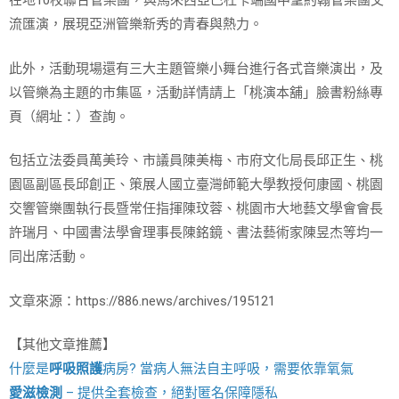
在地10校聯合管樂團，與馬來西亞巴杜卡端國中聖約翰管樂團交
流匯演，展現亞洲管樂新秀的青春與熱力。
此外，活動現場還有三大主題管樂小舞台進行各式音樂演出，及
以管樂為主題的市集區，活動詳情請上「桃演本舖」臉書粉絲專
頁（網址：）查詢。
包括立法委員萬美玲、市議員陳美梅、市府文化局長邱正生、桃
園區副區長邱創正、策展人國立臺灣師範大學教授何康國、桃園
交響管樂團執行長暨常任指揮陳玟蓉、桃園市大地藝文學會會長
許瑞月、中國書法學會理事長陳銘鏡、書法藝術家陳昱杰等均一
同出席活動。
文章來源：https://886.news/archives/195121
【其他文章推薦】
什麼是
呼吸照護
病房? 當病人無法自主呼吸，需要依靠氧氣
愛滋檢測
– 提供全套檢查，絕對匿名保障隱私