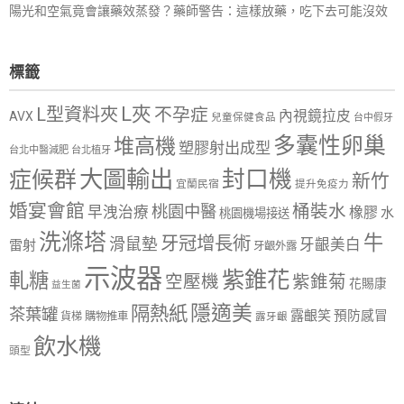
陽光和空氣竟會讓藥效蒸發？藥師警告：這樣放藥，吃下去可能沒效
標籤
L夾
L型資料夾
不孕症
內視鏡拉皮
AVX
兒童保健食品
台中假牙
多囊性卵巢
堆高機
塑膠射出成型
台北中醫減肥
台北植牙
大圖輸出
封口機
症候群
新竹
宜蘭民宿
提升免疫力
婚宴會館
桶裝水
桃園中醫
早洩治療
橡膠
水
桃園機場接送
洗滌塔
牛
牙冠增長術
滑鼠墊
牙齦美白
雷射
牙齦外露
示波器
紫錐花
軋糖
空壓機
紫錐菊
花賜康
益生菌
隱適美
隔熱紙
茶葉罐
露齦笑
預防感冒
購物推車
貨梯
露牙齦
飲水機
頭型