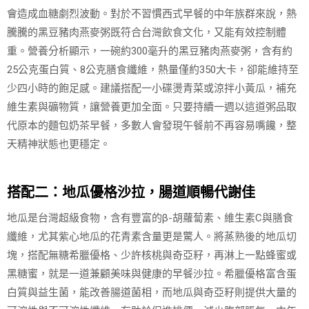
會造成血糖劇烈波動。對於不習慣西式早餐的中年族群來說，熱
騰騰的黑豆豬肉燕麥粥既符合台灣飲食文化，又能有效控制體
重。營養分析顯示，一碗約300毫升的黑豆豬肉燕麥粥，含有約
25公克蛋白質、8公克膳食纖維，熱量僅約350大卡，卻能維持至
少四小時的飽足感。建議搭配一小碟燙青菜或涼拌小黃瓜，補充
維生素與礦物質，讓營養更加全面。只要持續一週以這道粥品取
代原本的麵包奶茶早餐，多數人會發現午餐前不再容易嘴饞，整
天精神狀態也更穩定。
搭配二：地瓜優格沙拉，腸道順暢代謝佳
地瓜是台灣超級食物，含有豐富的β-胡蘿蔔素、維生素C與膳食
纖維，尤其紫心地瓜的花青素含量更是驚人。將蒸熟後的地瓜切
塊，搭配無糖希臘優格、少許核桃與奇亞籽，再淋上一點蜂蜜或
黑糖蜜，就是一道兼顧美味與健康的早餐沙拉。希臘優格富含蛋
白質與益生菌，能改善腸道菌相，而地瓜與奇亞籽則提供大量的