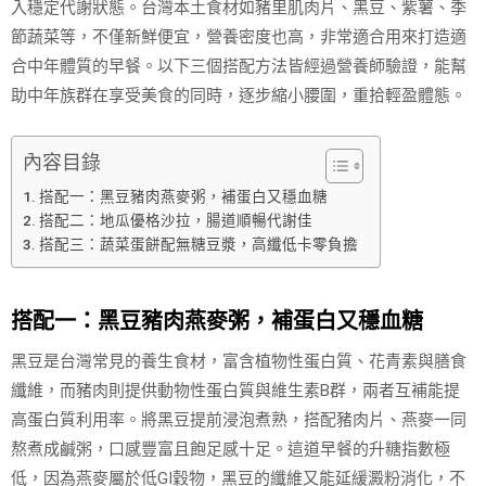
入穩定代謝狀態。台灣本土食材如豬里肌肉片、黑豆、紫薯、季
節蔬菜等，不僅新鮮便宜，營養密度也高，非常適合用來打造適
合中年體質的早餐。以下三個搭配方法皆經過營養師驗證，能幫
助中年族群在享受美食的同時，逐步縮小腰圍，重拾輕盈體態。
內容目錄
搭配一：黑豆豬肉燕麥粥，補蛋白又穩血糖
搭配二：地瓜優格沙拉，腸道順暢代謝佳
搭配三：蔬菜蛋餅配無糖豆漿，高纖低卡零負擔
搭配一：黑豆豬肉燕麥粥，補蛋白又穩血糖
黑豆是台灣常見的養生食材，富含植物性蛋白質、花青素與膳食
纖維，而豬肉則提供動物性蛋白質與維生素B群，兩者互補能提
高蛋白質利用率。將黑豆提前浸泡煮熟，搭配豬肉片、燕麥一同
熬煮成鹹粥，口感豐富且飽足感十足。這道早餐的升糖指數極
低，因為燕麥屬於低GI穀物，黑豆的纖維又能延緩澱粉消化，不