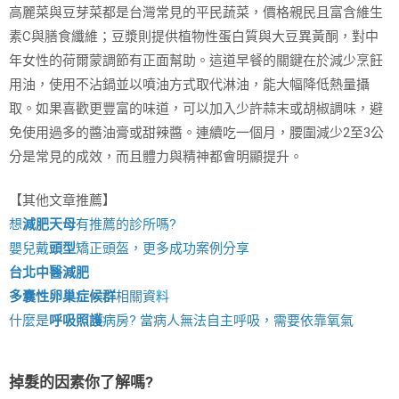
高麗菜與豆芽菜都是台灣常見的平民蔬菜，價格親民且富含維生
素C與膳食纖維；豆漿則提供植物性蛋白質與大豆異黃酮，對中
年女性的荷爾蒙調節有正面幫助。這道早餐的關鍵在於減少烹飪
用油，使用不沾鍋並以噴油方式取代淋油，能大幅降低熱量攝
取。如果喜歡更豐富的味道，可以加入少許蒜末或胡椒調味，避
免使用過多的醬油膏或甜辣醬。連續吃一個月，腰圍減少2至3公
分是常見的成效，而且體力與精神都會明顯提升。
【其他文章推薦】
想
減肥天母
有推薦的診所嗎?
嬰兒戴
頭型
矯正頭盔，更多成功案例分享
台北中醫減肥
多囊性卵巢症候群
相關資料
什麼是
呼吸照護
病房? 當病人無法自主呼吸，需要依靠氧氣
掉髮的因素你了解嗎?