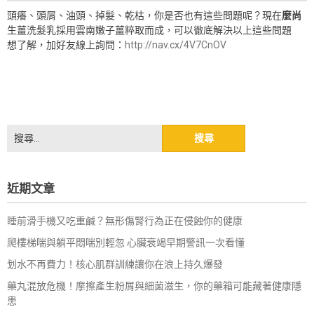
頭癢、頭屑、油頭、掉髮、乾枯，你是否也有這些問題呢？現在
麼尚
生薑洗髮乳採用雲南嫩子薑粹取而成，可以徹底解決以上這些問題
想了解，加好友線上詢問：
http://nav.cx/4V7CnOV
搜
尋
關
鍵
近期文章
字:
睡前滑手機又吃重鹹？無形傷腎行為正在侵蝕你的健康
爬樓梯喘與躺平悶喘別輕忽 心臟衰竭早期警訊一次看懂
划水不再費力！核心肌群訓練讓你在浪上持久爆發
藥丸混放危機！摩擦產生粉屑與細菌滋生，你的藥箱可能藏著健康隱
患