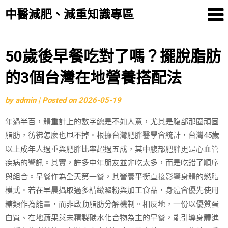
中醫減肥、減重知識專區
Skip
50歲後早餐吃對了嗎？擺脫脂肪
to
的3個台灣在地營養搭配法
content
by
admin
|
Posted on
2026-05-19
年過半百，體重計上的數字總是不如人意，尤其是腹部那圈頑固
脂肪，彷彿怎麼也甩不掉。根據台灣肥胖醫學會統計，台灣45歲
以上成年人過重與肥胖比率超過五成，其中腹部肥胖更是心血管
疾病的警訊。其實，許多中年朋友並非吃太多，而是吃錯了順序
與組合。早餐作為全天第一餐，其營養平衡直接影響身體的燃脂
模式。若在早晨攝取過多精緻澱粉與加工食品，身體會優先使用
糖類作為能量，而非啟動脂肪分解機制。相反地，一份以優質蛋
白質、在地蔬果與未精製碳水化合物為主的早餐，能引導身體進