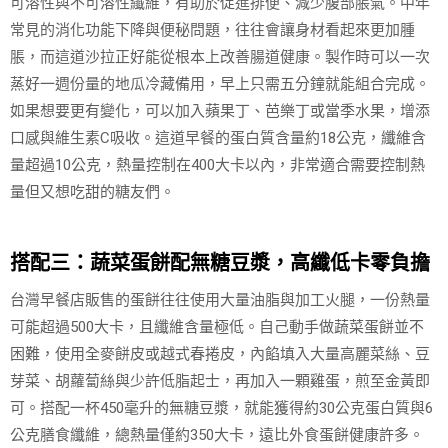
可溶性與不可溶性纖維，有助於促進排便、減少腹部脹氣。中年
常見的消化功能下降與便秘問題，往往會讓身材看起來更加腫
脹，而這道沙拉正好能從根本上改善腸道健康。製作時可以一次
蒸好一週份量的地瓜冷藏備用，早上只需五分鐘就能組合完成。
如果想要更有變化，可以加入蘋果丁、芭樂丁或當季水果，增添
口感與維生素C吸收。這道早餐的蛋白質含量約18公克，纖維含
量超過10公克，熱量控制在400大卡以內，非常適合需要控制熱
量但又想吃甜的糖友們。
搭配三：蔬菜蛋餅配無糖豆漿，高纖低卡零負擔
台灣早餐店販售的蛋餅往往使用大量油脂與加工火腿，一份熱量
可能超過500大卡，且纖維含量極低。自己動手做蔬菜蛋餅並不
困難，使用全麥餅皮或越式春捲皮，內餡填入大量高麗菜絲、豆
芽菜、胡蘿蔔絲與少許低脂起士，再加入一顆雞蛋，煎至金黃即
可。搭配一杯450毫升的無糖豆漿，就能獲得約30公克蛋白質與6
公克膳食纖維，總熱量僅約350大卡，遠比外食蛋餅健康許多。