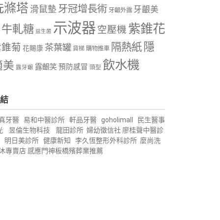
洗滌塔
牙冠增長術
滑鼠墊
牙齦美
牙齦外露
示波器
紫錐花
牛軋糖
空壓機
益生菌
隱
隔熱紙
紫錐菊
茶葉罐
花賜康
購物推車
貨梯
飲水機
適美
露齦笑
預防感冒
露牙齦
頭型
結
真牙醫
易和中醫診所
軒品牙醫
goholimall
民生醫事
光
昱倫生物科技
龍田診所
婦幼徵信社
廖桂聲中醫診
明日美診所
健康新知
李久恆整形外科診所
麼尚洗
沐專賣店
感應門神
板橋殯葬業推薦