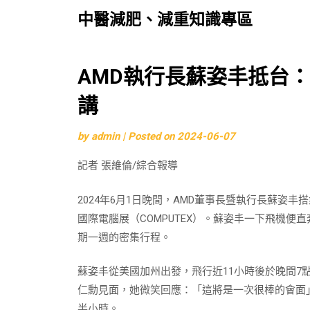
中醫減肥、減重知識專區
Skip
AMD執行長蘇姿丰抵台：
to
講
content
by
admin
|
Posted on
2024-06-07
記者 張維倫/綜合報導
2024年6月1日晚間，AMD董事長暨執行長蘇姿
國際電腦展（COMPUTEX）。蘇姿丰一下飛機便
期一週的密集行程。
蘇姿丰從美國加州出發，飛行近11小時後於晚間7點
仁勳見面，她微笑回應：「這將是一次很棒的會面
半小時。