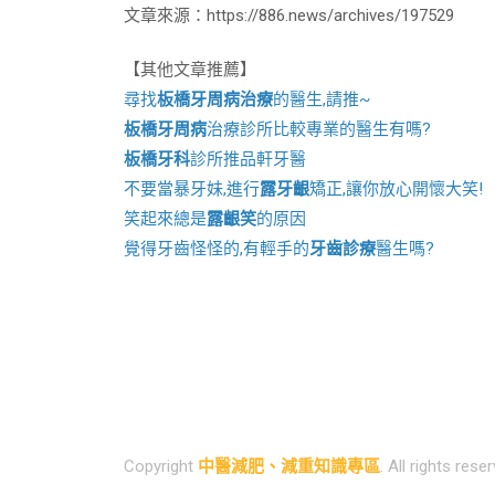
文章來源：https://886.news/archives/197529
【其他文章推薦】
尋找
板橋牙周病治療
的醫生,請推~
板橋牙周病
治療診所比較專業的醫生有嗎?
板橋牙科
診所推品軒牙醫
不要當暴牙妹,進行
露牙齦
矯正,讓你放心開懷大笑!
笑起來總是
露齦笑
的原因
覺得牙齒怪怪的,有輕手的
牙齒診療
醫生嗎?
Copyright
中醫減肥、減重知識專區
. All rights rese