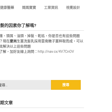
健康醫藥
媽媽寶寶
工業資訊
視覺設計
髮的因素你了解嗎?
癢、頭屑、油頭、掉髮、乾枯，你是否也有這些問題
？現在
麼尚
生薑洗髮乳採用雲南嫩子薑粹取而成，可以
底解決以上這些問題
了解，加好友線上詢問：
http://nav.cx/4V7CnOV
期文章