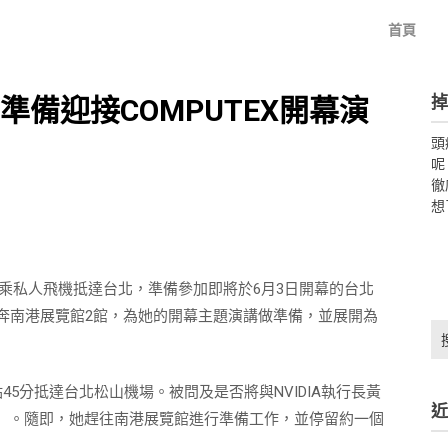
首頁
掉
準備迎接COMPUTEX開幕演
頭
呢
徹
想
丰搭乘私人飛機抵達台北，準備參加即將於6月3日開幕的台北
直奔南港展覽館2館，為她的開幕主題演講做準備，並展開為
搜
尋
關
45分抵達台北松山機場。被問及是否將與NVIDIA執行長黃
鍵
近
字:
」。隨即，她趕往南港展覽館進行準備工作，並停留約一個