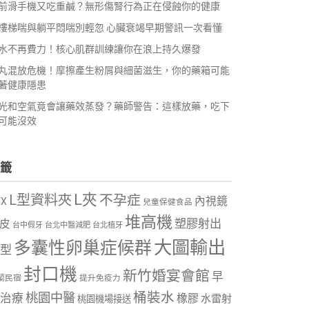
前滑手機又吃重鹹？無形傷腎行為正在侵蝕你的健康
樓梯喘與躺平悶喘別輕忽 心臟衰竭早期警訊一次看懂
水不再費力！核心肌群訓練讓你在浪上持久爆發
丸混放危機！摩擦產生粉屑與細菌滋生，你的藥箱可能
著健康隱患
光和空氣竟會讓藥效蒸發？藥師警告：這樣放藥，吃下
可能沒效
籤
L夾
L型資料夾
不孕症
內視鏡
VX
兒童保健食品
堆高機
塑膠射出
皮
台中假牙
台北中醫減肥
台北植牙
大圖輸出
多囊性卵巢症候群
型
封口機
新竹婚宴會館
早
蘭民宿
提升免疫力
桶裝水
桃園中醫
治療
橡膠
水雷射
桃園機場接送