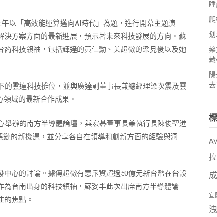
睡
爬
3日上午以「高效能運算邁向AI時代」為題，進行開幕主題演
划
算解決方案方面的最新進展，預示著未來科技發展的方向。蘇
台裔科技領袖，包括輝達的黃仁勳、美超微的梁見後以及她
藥
藏
陽
去
旗下的雲達科技攤位，並與廣達副董事長兼總經理梁次震及雲
心領域的最新合作成果。
標
中心舉辦的南方半導體論壇，與宏碁董事長兼執行長陳俊聖進
生態鏈的新機遇，並分享各自在領導和創新方面的經驗與洞
A
拉
發中心的討論。據傳超微有意斥資超過50億元新台幣在台設
成
作為台南出身的科技領袖，蘇姿丰此次出席南方半導體論
宜
注的焦點。
洩