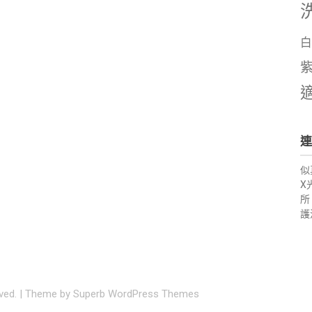
白
連
似
X
所
護
rved.
| Theme by
Superb WordPress Themes