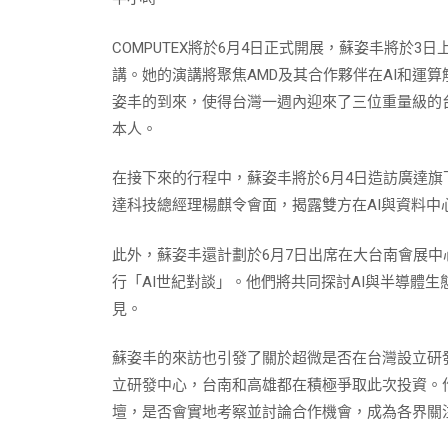
COMPUTEX將於6月4日正式開展，蘇姿丰將於
講。她的演講將聚焦AMD及其合作夥伴在AI和運
姿丰的到來，使得台灣一週內迎來了三位重量級的
本人。
在接下來的行程中，蘇姿丰將於6月4日造訪廣達
達科技總經理楊麒令會面，揭露雙方在AI與資料中
此外，蘇姿丰還計劃於6月7日出席在大台南會展
行「AI世紀對談」。他們將共同探討AI與半導體
見。
蘇姿丰的來訪也引發了關於超微是否在台灣設立研
立研發中心，台南和高雄都在積極爭取此次投資。
壇，是否會實地考察並討論合作機會，成為各界關