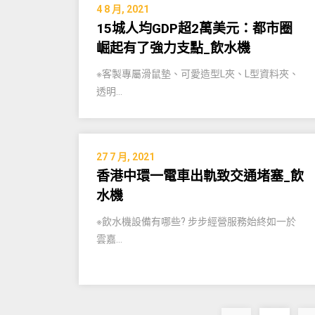
4 8 月, 2021
15城人均GDP超2萬美元：都市圈
崛起有了強力支點_飲水機
※客製專屬滑鼠墊、可愛造型L夾、L型資料夾、
透明…
27 7 月, 2021
香港中環一電車出軌致交通堵塞_飲
水機
※飲水機設備有哪些? 步步經營服務始終如一於
雲嘉…