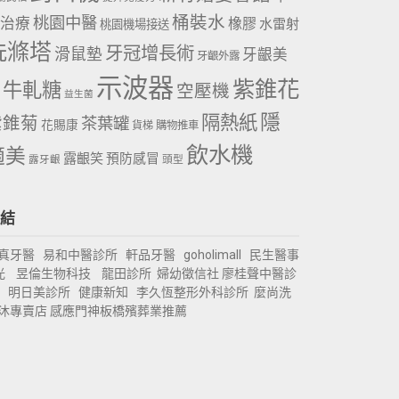
桶裝水
桃園中醫
治療
橡膠
水雷射
桃園機場接送
洗滌塔
牙冠增長術
滑鼠墊
牙齦美
牙齦外露
示波器
紫錐花
牛軋糖
空壓機
益生菌
隱
隔熱紙
紫錐菊
茶葉罐
花賜康
購物推車
貨梯
飲水機
適美
露齦笑
預防感冒
露牙齦
頭型
結
真牙醫
易和中醫診所
軒品牙醫
goholimall
民生醫事
光
昱倫生物科技
龍田診所
婦幼徵信社
廖桂聲中醫診
明日美診所
健康新知
李久恆整形外科診所
麼尚洗
沐專賣店
感應門神
板橋殯葬業推薦