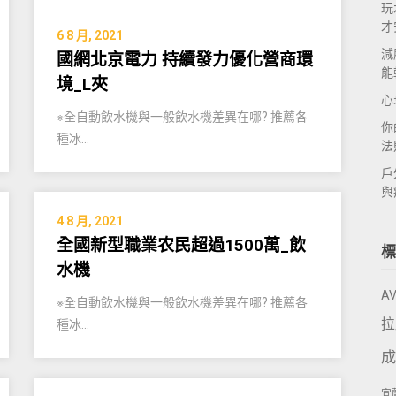
玩
才
6 8 月, 2021
減
國網北京電力 持續發力優化營商環
能
境_L夾
心
※全自動飲水機與一般飲水機差異在哪? 推薦各
你
種冰…
法
戶
與
4 8 月, 2021
全國新型職業农民超過1500萬_飲
標
水機
A
※全自動飲水機與一般飲水機差異在哪? 推薦各
拉
種冰…
成
宜