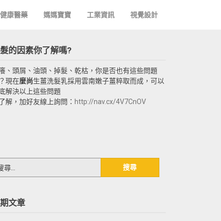
健康醫藥
媽媽寶寶
工業資訊
視覺設計
髮的因素你了解嗎?
癢、頭屑、油頭、掉髮、乾枯，你是否也有這些問題
？現在
麼尚
生薑洗髮乳採用雲南嫩子薑粹取而成，可以
底解決以上這些問題
了解，加好友線上詢問：
http://nav.cx/4V7CnOV
期文章