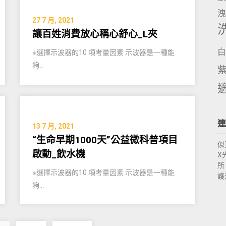
洩
27 7 月, 2021
讓百姓消費放心稱心舒心_L夾
白
※選擇示波器的10 項考量因素 示波器是一種能
夠…
連
13 7 月, 2021
“生命早期1000天”公益微科普項目
似
啟動_飲水機
X
所
※選擇示波器的10 項考量因素 示波器是一種能
護
夠…
文