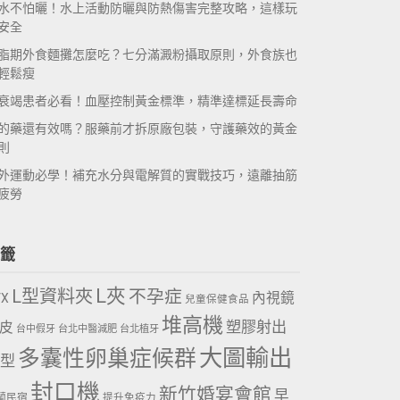
水不怕曬！水上活動防曬與防熱傷害完整攻略，這樣玩
安全
脂期外食麵攤怎麼吃？七分滿澱粉攝取原則，外食族也
輕鬆瘦
衰竭患者必看！血壓控制黃金標準，精準達標延長壽命
的藥還有效嗎？服藥前才拆原廠包裝，守護藥效的黃金
則
外運動必學！補充水分與電解質的實戰技巧，遠離抽筋
疲勞
籤
L夾
L型資料夾
不孕症
內視鏡
VX
兒童保健食品
堆高機
塑膠射出
皮
台中假牙
台北中醫減肥
台北植牙
大圖輸出
多囊性卵巢症候群
型
封口機
新竹婚宴會館
早
蘭民宿
提升免疫力