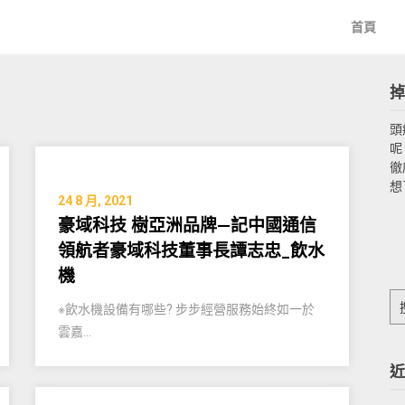
首頁
掉
頭
呢
徹
想
24 8 月, 2021
豪域科技 樹亞洲品牌—記中國通信
領航者豪域科技董事長譚志忠_飲水
機
搜
※飲水機設備有哪些? 步步經營服務始終如一於
尋
雲嘉…
關
鍵
近
字: