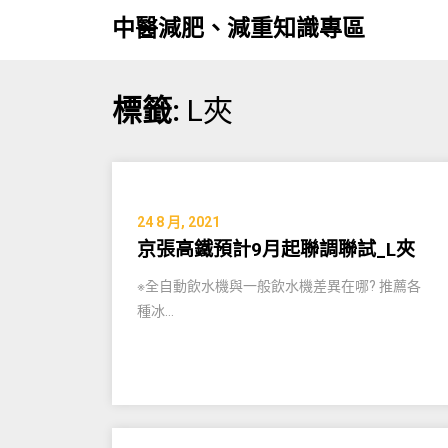
中醫減肥、減重知識專區
Skip
標籤:
L夾
to
content
24 8 月, 2021
京張高鐵預計9月起聯調聯試_L夾
※全自動飲水機與一般飲水機差異在哪? 推薦各
種冰…