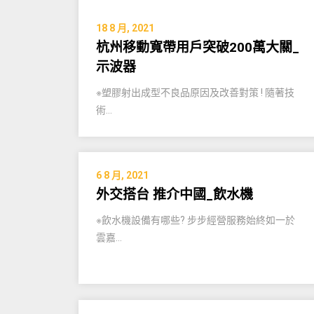
18 8 月, 2021
杭州移動寬帶用戶突破200萬大關_
示波器
※塑膠射出成型不良品原因及改善對策 ! 隨著技
術…
6 8 月, 2021
外交搭台 推介中國_飲水機
※飲水機設備有哪些? 步步經營服務始終如一於
雲嘉…